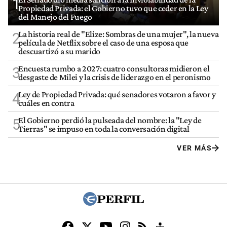
1
Propiedad Privada: el Gobierno tuvo que ceder en la Ley
del Manejo del Fuego
La historia real de "Elize: Sombras de una mujer", la nueva
2
película de Netflix sobre el caso de una esposa que
descuartizó a su marido
Encuesta rumbo a 2027: cuatro consultoras midieron el
3
desgaste de Milei y la crisis de liderazgo en el peronismo
Ley de Propiedad Privada: qué senadores votaron a favor y
4
cuáles en contra
El Gobierno perdió la pulseada del nombre: la "Ley de
5
Tierras" se impuso en toda la conversación digital
VER MÁS