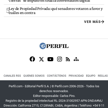
Tierras" se impuso en toda la conversación digital
Ley de Propiedad Privada: qué senadores votaron a favor y
5
cuáles en contra
VER MÁS
CANALES RSS
QUIENES SOMOS
CONTÁCTENOS
PRIVACIDAD
EQUIPO
REGLAS
Perfil.com - Editorial Perfil S.A.
| © Perfil.com 2006-2026 - Todos los
derechos reservados.
Editor responsable: Carlos Piro.
Registro de la propiedad intelectual RL-2024-31002957-APN-DNDA#MJ
Dirección:
California 2715
,
C1289ABI
,
CABA, Argentina
| Teléfono:
+54 9 11