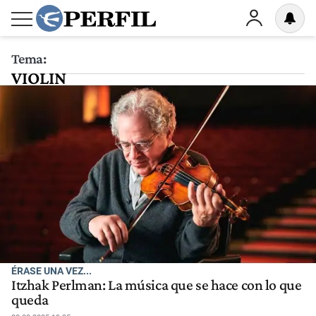
Tema:
VIOLIN
ÉRASE UNA VEZ...
Itzhak Perlman: La música que se hace con lo que
queda