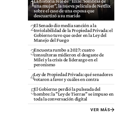
La historia real de "Elize: Sombras de
1
una mujer", la nueva película de Netflix
sobre el caso de una esposa que
descuartizó a su marido
El Senado dio media sanción a la
2
Inviolabilidad de la Propiedad Privada: el
Gobierno tuvo que ceder en la Ley del
Manejo del Fuego
Encuesta rumbo a 2027: cuatro
3
consultoras midieron el desgaste de
Milei y la crisis de liderazgo en el
peronismo
Ley de Propiedad Privada: qué senadores
4
votaron a favor y cuáles en contra
El Gobierno perdió la pulseada del
5
nombre: la "Ley de Tierras" se impuso en
toda la conversación digital
VER MÁS