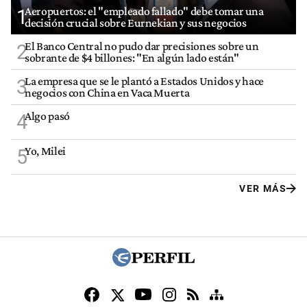
Aeropuertos: el "empleado fallado" debe tomar una
1
decisión crucial sobre Eurnekian y sus negocios
El Banco Central no pudo dar precisiones sobre un
2
sobrante de $4 billones: "En algún lado están"
La empresa que se le plantó a Estados Unidos y hace
3
negocios con China en Vaca Muerta
Algo pasó
4
Yo, Milei
5
VER MÁS