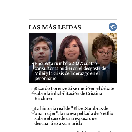
LAS MÁS LEÍDAS
Encuesta rumbo a 2027: cuatro
1
consultoras midieron el desgaste de
Milei y la crisis de liderazgo en el
peronismo
Ricardo Lorenzetti se metió en el debate
2
sobre la inhabilitación de Cristina
Kirchner
La historia real de "Elize: Sombras de
3
una mujer", la nueva película de Netflix
sobre el caso de una esposa que
descuartizó a su marido