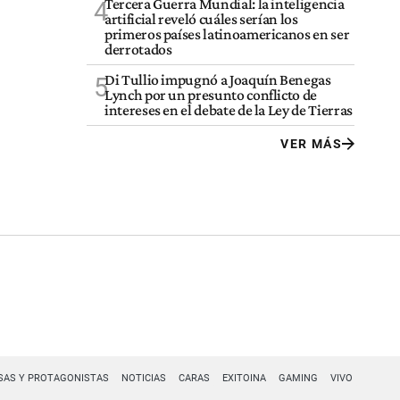
Tercera Guerra Mundial: la inteligencia
4
artificial reveló cuáles serían los
primeros países latinoamericanos en ser
derrotados
Di Tullio impugnó a Joaquín Benegas
5
Lynch por un presunto conflicto de
intereses en el debate de la Ley de Tierras
VER MÁS
SAS Y PROTAGONISTAS
NOTICIAS
CARAS
EXITOINA
GAMING
VIVO