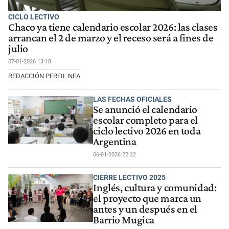
CICLO LECTIVO
Chaco ya tiene calendario escolar 2026: las clases
arrancan el 2 de marzo y el receso será a fines de
julio
07-01-2026 13:18
REDACCIÓN PERFIL NEA
LAS FECHAS OFICIALES
Se anunció el calendario
escolar completo para el
ciclo lectivo 2026 en toda
Argentina
06-01-2026 22:22
CIERRE LECTIVO 2025
Inglés, cultura y comunidad:
el proyecto que marca un
antes y un después en el
Barrio Mugica