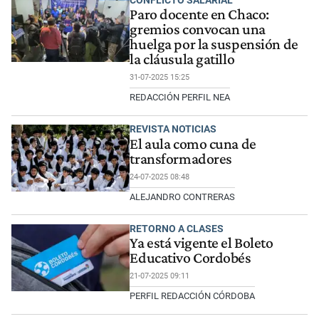
Paro docente en Chaco:
gremios convocan una
huelga por la suspensión de
la cláusula gatillo
31-07-2025 15:25
REDACCIÓN PERFIL NEA
REVISTA NOTICIAS
El aula como cuna de
transformadores
24-07-2025 08:48
ALEJANDRO CONTRERAS
RETORNO A CLASES
Ya está vigente el Boleto
Educativo Cordobés
21-07-2025 09:11
PERFIL REDACCIÓN CÓRDOBA