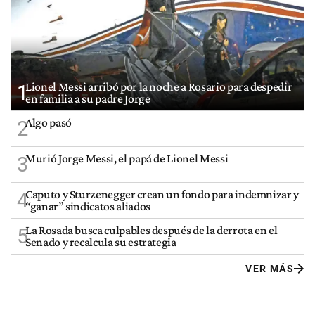
Lionel Messi arribó por la noche a Rosario para despedir
1
en familia a su padre Jorge
Algo pasó
2
Murió Jorge Messi, el papá de Lionel Messi
3
Caputo y Sturzenegger crean un fondo para indemnizar y
4
“ganar” sindicatos aliados
La Rosada busca culpables después de la derrota en el
5
Senado y recalcula su estrategia
VER MÁS