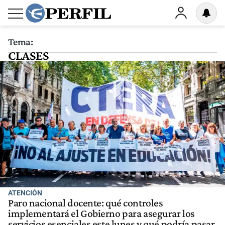
Tema:
CLASES
ATENCIÓN
Paro nacional docente: qué controles
implementará el Gobierno para asegurar los
servicios esenciales este lunes y qué podría pasar