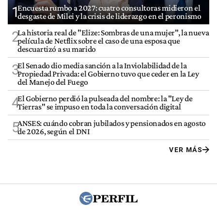
Encuesta rumbo a 2027: cuatro consultoras midieron el
1
desgaste de Milei y la crisis de liderazgo en el peronismo
La historia real de "Elize: Sombras de una mujer", la nueva
2
película de Netflix sobre el caso de una esposa que
descuartizó a su marido
El Senado dio media sanción a la Inviolabilidad de la
3
Propiedad Privada: el Gobierno tuvo que ceder en la Ley
del Manejo del Fuego
El Gobierno perdió la pulseada del nombre: la "Ley de
4
Tierras" se impuso en toda la conversación digital
ANSES: cuándo cobran jubilados y pensionados en agosto
5
de 2026, según el DNI
VER MÁS