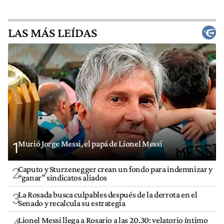
LAS MÁS LEÍDAS
Murió Jorge Messi, el papá de Lionel Messi
1
Caputo y Sturzenegger crean un fondo para indemnizar y
2
“ganar” sindicatos aliados
La Rosada busca culpables después de la derrota en el
3
Senado y recalcula su estrategia
Lionel Messi llega a Rosario a las 20.30: velatorio íntimo