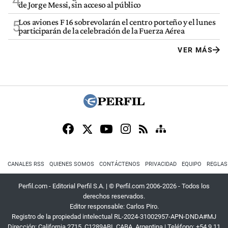
4
de Jorge Messi, sin acceso al público
Los aviones F 16 sobrevolarán el centro porteño y el lunes
5
participarán de la celebración de la Fuerza Aérea
VER MÁS
CANALES RSS
QUIENES SOMOS
CONTÁCTENOS
PRIVACIDAD
EQUIPO
REGLAS
Perfil.com - Editorial Perfil S.A.
| © Perfil.com 2006-2026 - Todos los
derechos reservados.
Editor responsable: Carlos Piro.
Registro de la propiedad intelectual RL-2024-31002957-APN-DNDA#MJ
Dirección:
California 2715
,
C1289ABI
,
CABA, Argentina
| Teléfono:
+54 9 11