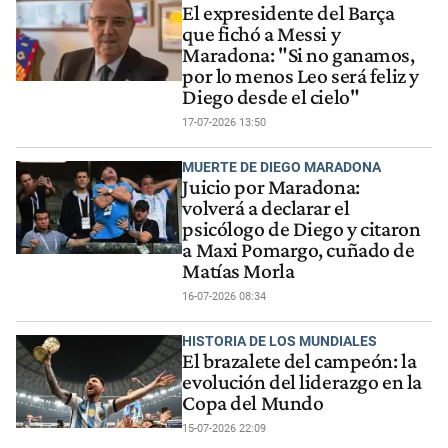
El expresidente del Barça
que fichó a Messi y
Maradona: "Si no ganamos,
por lo menos Leo será feliz y
Diego desde el cielo"
17-07-2026 13:50
MUERTE DE DIEGO MARADONA
Juicio por Maradona:
volverá a declarar el
psicólogo de Diego y citaron
a Maxi Pomargo, cuñado de
Matías Morla
16-07-2026 08:34
HISTORIA DE LOS MUNDIALES
El brazalete del campeón: la
evolución del liderazgo en la
Copa del Mundo
15-07-2026 22:09