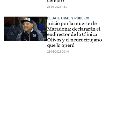
cerebro"
26-05-2026 18:01
DEBATE ORAL Y PÚBLICO
Juicio por la muerte de
Maradona: declararán el
exdirector de la Clínica
Olivos y el neurocirujano
que lo operó
25-05-2026 20:40