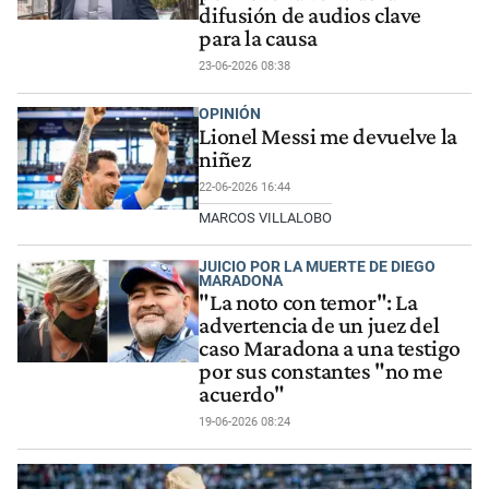
difusión de audios clave
para la causa
23-06-2026 08:38
OPINIÓN
Lionel Messi me devuelve la
niñez
22-06-2026 16:44
MARCOS VILLALOBO
JUICIO POR LA MUERTE DE DIEGO
MARADONA
"La noto con temor": La
advertencia de un juez del
caso Maradona a una testigo
por sus constantes "no me
acuerdo"
19-06-2026 08:24