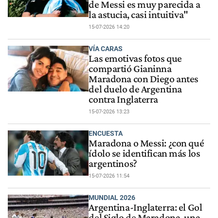
de Messi es muy parecida a
la astucia, casi intuitiva"
15-07-2026 14:20
VÍA CARAS
Las emotivas fotos que
compartió Gianinna
Maradona con Diego antes
del duelo de Argentina
contra Inglaterra
15-07-2026 13:23
ENCUESTA
Maradona o Messi: ¿con qué
ídolo se identifican más los
argentinos?
15-07-2026 11:54
MUNDIAL 2026
Argentina-Inglaterra: el Gol
del Siglo de Maradona, una