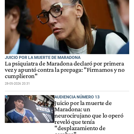
JUICIO POR LA MUERTE DE MARADONA
La psiquiatra de Maradona declaró por primera
vez y apuntó contra la prepaga: "Firmamos y no
cumplieron"
28-05-2026 20:31
AUDIENCIA NÚMERO 13
Juicio por la muerte de
Maradona: un
neurocirujano que lo operó
reveló que tenía
"desplazamiento de