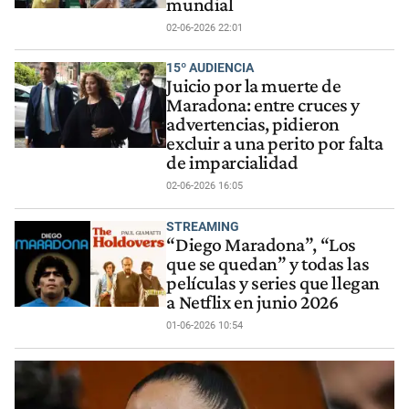
mundial
02-06-2026 22:01
15º AUDIENCIA
Juicio por la muerte de
Maradona: entre cruces y
advertencias, pidieron
excluir a una perito por falta
de imparcialidad
02-06-2026 16:05
STREAMING
“Diego Maradona”, “Los
que se quedan” y todas las
películas y series que llegan
a Netflix en junio 2026
01-06-2026 10:54