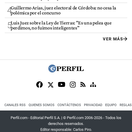
Guillermo Arias, juez electoral de Córdoba: no cesa la
4
polémica por el concurso
Luis Juez sobre la Ley de Tierras: "Es una pelea que
5
perdimos, no fuimos inteligentes"
VER MÁS
CANALES RSS
QUIENES SOMOS
CONTÁCTENOS
PRIVACIDAD
EQUIPO
REGLAS
Perfil.com - Editorial Perfil S.A.
| © Perfil.com 2006-2026 - Todos los
derechos reservados.
Editor responsable: Carlos Piro.