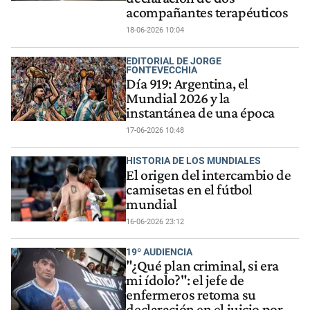
acompañantes terapéuticos
18-06-2026 10:04
EDITORIAL DE JORGE
FONTEVECCHIA
Día 919: Argentina, el
Mundial 2026 y la
instantánea de una época
17-06-2026 10:48
HISTORIA DE LOS MUNDIALES
El origen del intercambio de
camisetas en el fútbol
mundial
16-06-2026 23:12
19º AUDIENCIA
"¿Qué plan criminal, si era
mi ídolo?": el jefe de
enfermeros retoma su
declaración en el juicio por