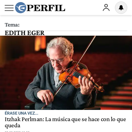
Tema:
EDITH EGER
ÉRASE UNA VEZ...
Itzhak Perlman: La música que se hace con lo que
queda