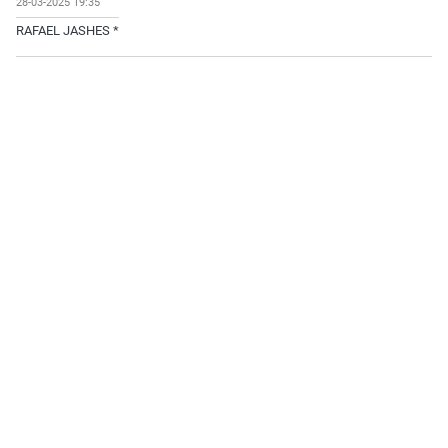
28-03-2025 19:35
RAFAEL JASHES *