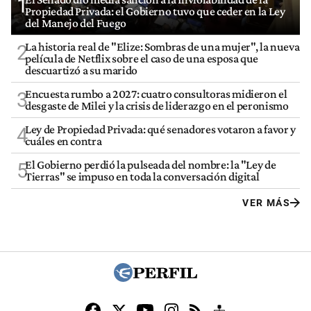
1
Propiedad Privada: el Gobierno tuvo que ceder en la Ley
del Manejo del Fuego
La historia real de "Elize: Sombras de una mujer", la nueva
2
película de Netflix sobre el caso de una esposa que
descuartizó a su marido
Encuesta rumbo a 2027: cuatro consultoras midieron el
3
desgaste de Milei y la crisis de liderazgo en el peronismo
Ley de Propiedad Privada: qué senadores votaron a favor y
4
cuáles en contra
El Gobierno perdió la pulseada del nombre: la "Ley de
5
Tierras" se impuso en toda la conversación digital
VER MÁS