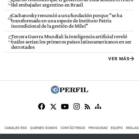
3
del embajador argentino en Brasil
Cachanosky renunció a una fundación porque "se ha
4
transformado en una especie de Instituto Patria
incondicional de la gestión de Milei"
Tercera Guerra Mundial: la inteligencia artificial reveló
5
cuáles serían los primeros países latinoamericanos en ser
derrotados
VER MÁS
CANALES RSS
QUIENES SOMOS
CONTÁCTENOS
PRIVACIDAD
EQUIPO
REGLAS