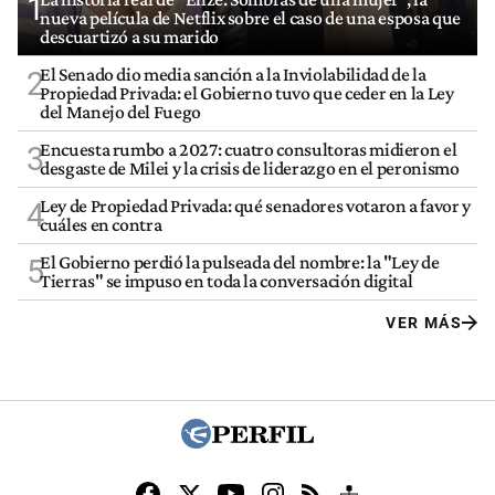
1
nueva película de Netflix sobre el caso de una esposa que
descuartizó a su marido
El Senado dio media sanción a la Inviolabilidad de la
2
Propiedad Privada: el Gobierno tuvo que ceder en la Ley
del Manejo del Fuego
Encuesta rumbo a 2027: cuatro consultoras midieron el
3
desgaste de Milei y la crisis de liderazgo en el peronismo
Ley de Propiedad Privada: qué senadores votaron a favor y
4
cuáles en contra
El Gobierno perdió la pulseada del nombre: la "Ley de
5
Tierras" se impuso en toda la conversación digital
VER MÁS