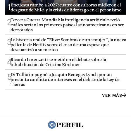
Encuesta rumbo a 2027: cuatro consultoras midieron el
1
desgaste de Milei y la crisis de liderazgo en el peronismo
Tercera Guerra Mundial: la inteligencia artificial reveló
2
cuáles serían los primeros países latinoamericanos en ser
derrotados
La historia real de "Elize: Sombras de una mujer", la nueva
3
película de Netflix sobre el caso de una esposa que
descuartizó a su marido
Ricardo Lorenzetti se metió en el debate sobre la
4
inhabilitación de Cristina Kirchner
Di Tullio impugnó a Joaquín Benegas Lynch por un
5
presunto conflicto de intereses en el debate de la Ley de
Tierras
VER MÁS