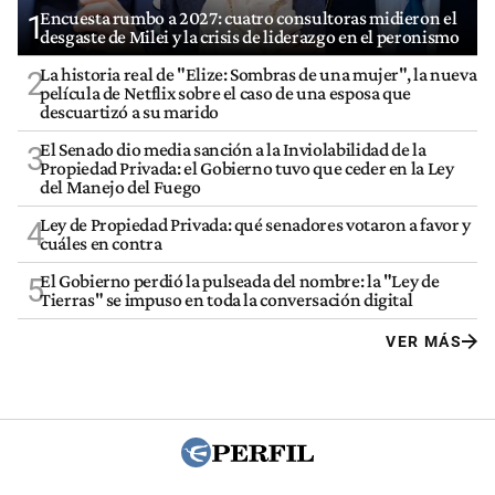
Encuesta rumbo a 2027: cuatro consultoras midieron el
1
desgaste de Milei y la crisis de liderazgo en el peronismo
La historia real de "Elize: Sombras de una mujer", la nueva
2
película de Netflix sobre el caso de una esposa que
descuartizó a su marido
El Senado dio media sanción a la Inviolabilidad de la
3
Propiedad Privada: el Gobierno tuvo que ceder en la Ley
del Manejo del Fuego
Ley de Propiedad Privada: qué senadores votaron a favor y
4
cuáles en contra
El Gobierno perdió la pulseada del nombre: la "Ley de
5
Tierras" se impuso en toda la conversación digital
VER MÁS