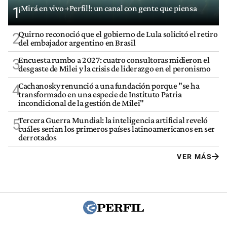
¡Mirá en vivo +Perfil!: un canal con gente que piensa
1
Quirno reconoció que el gobierno de Lula solicitó el retiro
2
del embajador argentino en Brasil
Encuesta rumbo a 2027: cuatro consultoras midieron el
3
desgaste de Milei y la crisis de liderazgo en el peronismo
Cachanosky renunció a una fundación porque "se ha
4
transformado en una especie de Instituto Patria
incondicional de la gestión de Milei"
Tercera Guerra Mundial: la inteligencia artificial reveló
5
cuáles serían los primeros países latinoamericanos en ser
derrotados
VER MÁS