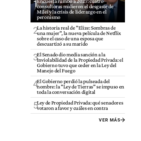
Encuesta rumbo a 2027: cuatro
1
consultoras midieron el desgaste de
Milei y la crisis de liderazgo en el
peronismo
La historia real de "Elize: Sombras de
2
una mujer", la nueva película de Netflix
sobre el caso de una esposa que
descuartizó a su marido
El Senado dio media sanción a la
3
Inviolabilidad de la Propiedad Privada: el
Gobierno tuvo que ceder en la Ley del
Manejo del Fuego
El Gobierno perdió la pulseada del
4
nombre: la "Ley de Tierras" se impuso en
toda la conversación digital
Ley de Propiedad Privada: qué senadores
5
votaron a favor y cuáles en contra
VER MÁS