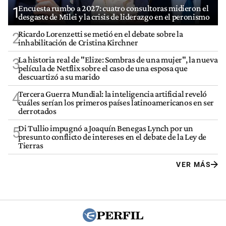
Encuesta rumbo a 2027: cuatro consultoras midieron el
1
desgaste de Milei y la crisis de liderazgo en el peronismo
Ricardo Lorenzetti se metió en el debate sobre la
2
inhabilitación de Cristina Kirchner
La historia real de "Elize: Sombras de una mujer", la nueva
3
película de Netflix sobre el caso de una esposa que
descuartizó a su marido
Tercera Guerra Mundial: la inteligencia artificial reveló
4
cuáles serían los primeros países latinoamericanos en ser
derrotados
Di Tullio impugnó a Joaquín Benegas Lynch por un
5
presunto conflicto de intereses en el debate de la Ley de
Tierras
VER MÁS