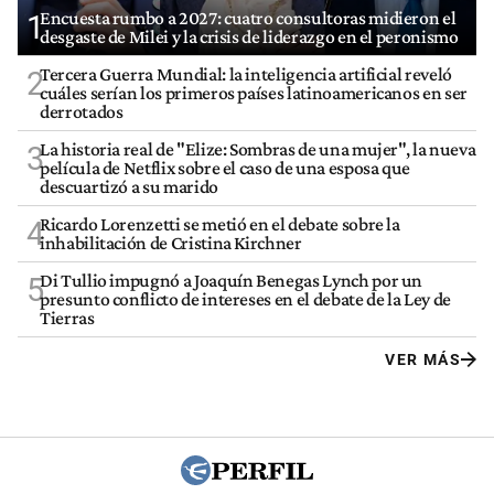
Encuesta rumbo a 2027: cuatro consultoras midieron el
1
desgaste de Milei y la crisis de liderazgo en el peronismo
Tercera Guerra Mundial: la inteligencia artificial reveló
2
cuáles serían los primeros países latinoamericanos en ser
derrotados
La historia real de "Elize: Sombras de una mujer", la nueva
3
película de Netflix sobre el caso de una esposa que
descuartizó a su marido
Ricardo Lorenzetti se metió en el debate sobre la
4
inhabilitación de Cristina Kirchner
Di Tullio impugnó a Joaquín Benegas Lynch por un
5
presunto conflicto de intereses en el debate de la Ley de
Tierras
VER MÁS