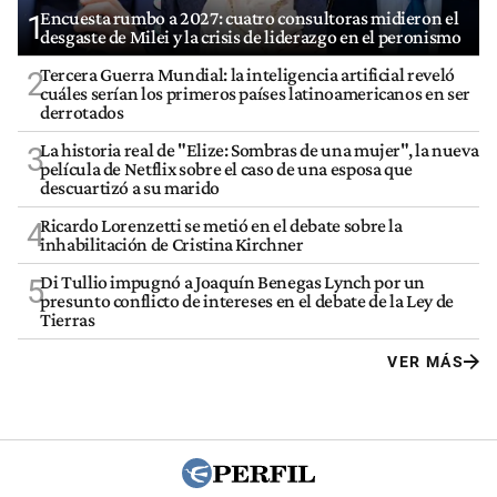
Encuesta rumbo a 2027: cuatro consultoras midieron el
1
desgaste de Milei y la crisis de liderazgo en el peronismo
Tercera Guerra Mundial: la inteligencia artificial reveló
2
cuáles serían los primeros países latinoamericanos en ser
derrotados
La historia real de "Elize: Sombras de una mujer", la nueva
3
película de Netflix sobre el caso de una esposa que
descuartizó a su marido
Ricardo Lorenzetti se metió en el debate sobre la
4
inhabilitación de Cristina Kirchner
Di Tullio impugnó a Joaquín Benegas Lynch por un
5
presunto conflicto de intereses en el debate de la Ley de
Tierras
VER MÁS