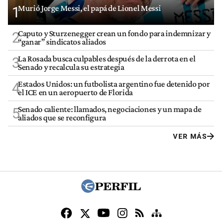
Murió Jorge Messi, el papá de Lionel Messi
1
Caputo y Sturzenegger crean un fondo para indemnizar y
2
“ganar” sindicatos aliados
La Rosada busca culpables después de la derrota en el
3
Senado y recalcula su estrategia
Estados Unidos: un futbolista argentino fue detenido por
4
el ICE en un aeropuerto de Florida
Senado caliente: llamados, negociaciones y un mapa de
5
aliados que se reconfigura
VER MÁS