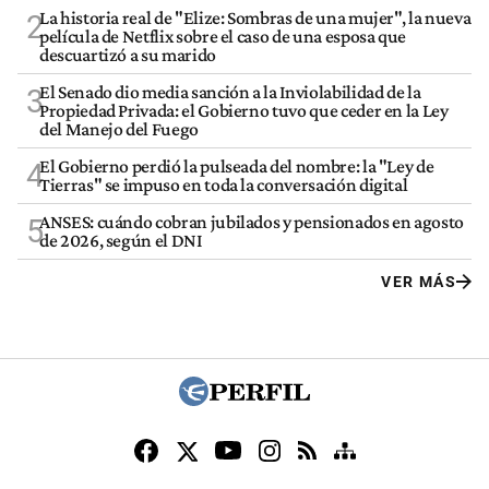
La historia real de "Elize: Sombras de una mujer", la nueva
2
película de Netflix sobre el caso de una esposa que
descuartizó a su marido
El Senado dio media sanción a la Inviolabilidad de la
3
Propiedad Privada: el Gobierno tuvo que ceder en la Ley
del Manejo del Fuego
El Gobierno perdió la pulseada del nombre: la "Ley de
4
Tierras" se impuso en toda la conversación digital
ANSES: cuándo cobran jubilados y pensionados en agosto
5
de 2026, según el DNI
VER MÁS