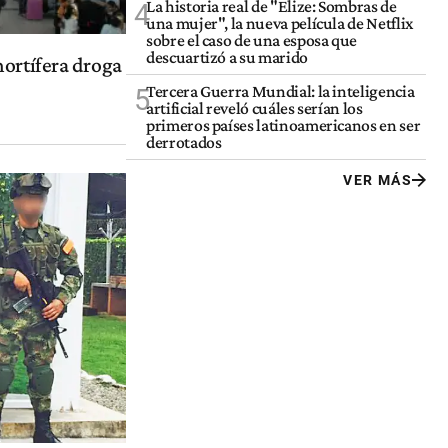
La historia real de "Elize: Sombras de
4
una mujer", la nueva película de Netflix
sobre el caso de una esposa que
descuartizó a su marido
mortífera droga
Tercera Guerra Mundial: la inteligencia
5
artificial reveló cuáles serían los
primeros países latinoamericanos en ser
derrotados
VER MÁS