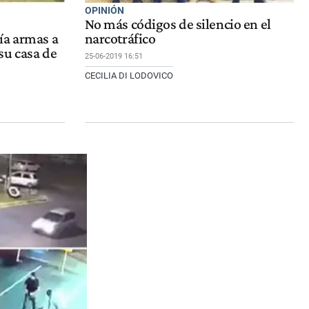
OPINIÓN
No más códigos de silencio en el
ía armas a
narcotráfico
su casa de
25-06-2019 16:51
CECILIA DI LODOVICO