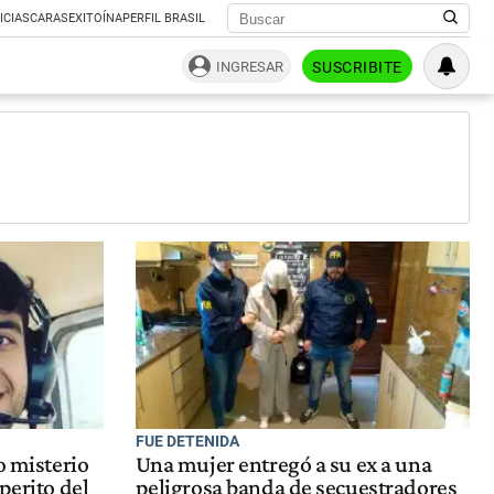
ICIAS
CARAS
EXITOÍNA
PERFIL BRASIL
INGRESAR
SUSCRIBITE
FUE DETENIDA
o misterio
Una mujer entregó a su ex a una
perito del
peligrosa banda de secuestradores