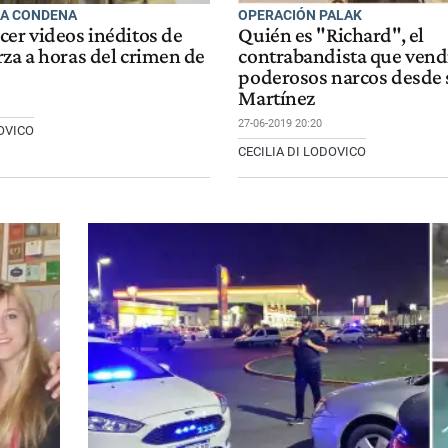
LA CONDENA
OPERACIÓN PALAK
cer videos inéditos de
Quién es "Richard", el
rza a horas del crimen de
contrabandista que vend
poderosos narcos desde 
Martínez
27-06-2019 20:20
DOVICO
CECILIA DI LODOVICO