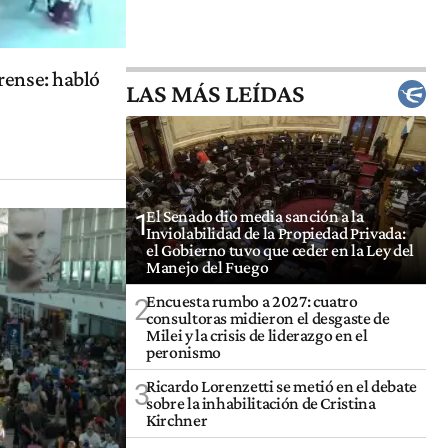
rense: habló
LAS MÁS LEÍDAS
El Senado dio media sanción a la
1
Inviolabilidad de la Propiedad Privada:
el Gobierno tuvo que ceder en la Ley del
Manejo del Fuego
Encuesta rumbo a 2027: cuatro
2
consultoras midieron el desgaste de
Milei y la crisis de liderazgo en el
peronismo
Ricardo Lorenzetti se metió en el debate
3
sobre la inhabilitación de Cristina
Kirchner