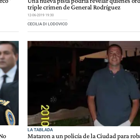
arco"
Una nueva pista podría revelar quiénes or
triple crimen de General Rodríguez
12-06-2019 19:30
CECILIA DI LODOVICO
LA TABLADA
"No
Mataron a un policía de la Ciudad para roba