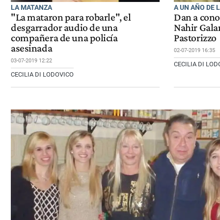
LA MATANZA
A UN AÑO DE 
"La mataron para robarle", el
Dan a cono
desgarrador audio de una
Nahir Gala
compañera de una policía
Pastorizzo
asesinada
02-07-2019 16:35
03-07-2019 12:22
CECILIA DI LO
CECILIA DI LODOVICO