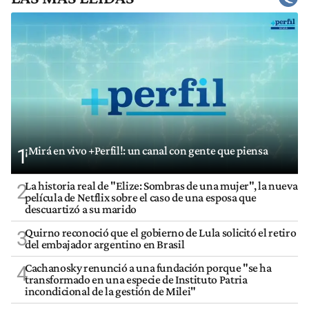
¡Mirá en vivo +Perfil!: un canal con gente que piensa
1
La historia real de "Elize: Sombras de una mujer", la nueva
2
película de Netflix sobre el caso de una esposa que
descuartizó a su marido
Quirno reconoció que el gobierno de Lula solicitó el retiro
3
del embajador argentino en Brasil
Cachanosky renunció a una fundación porque "se ha
4
transformado en una especie de Instituto Patria
incondicional de la gestión de Milei"