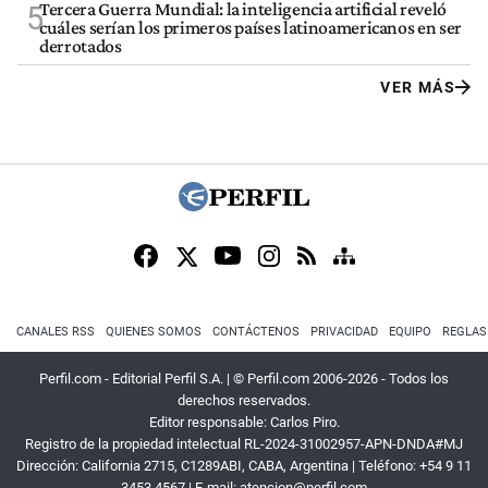
Tercera Guerra Mundial: la inteligencia artificial reveló
5
cuáles serían los primeros países latinoamericanos en ser
derrotados
VER MÁS
CANALES RSS
QUIENES SOMOS
CONTÁCTENOS
PRIVACIDAD
EQUIPO
REGLAS
Perfil.com - Editorial Perfil S.A.
| © Perfil.com 2006-2026 - Todos los
derechos reservados.
Editor responsable: Carlos Piro.
Registro de la propiedad intelectual RL-2024-31002957-APN-DNDA#MJ
Dirección:
California 2715
,
C1289ABI
,
CABA, Argentina
| Teléfono:
+54 9 11
3453 4567
| E-mail:
atencion@perfil.com