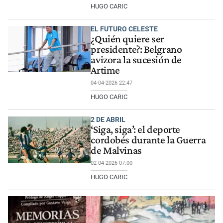
HUGO CARIC
EL FUTURO CELESTE
¿Quién quiere ser
presidente?: Belgrano
avizora la sucesión de
Artime
04-04-2026 22:47
HUGO CARIC
2 DE ABRIL
‘Siga, siga’: el deporte
cordobés durante la Guerra
de Malvinas
02-04-2026 07:00
HUGO CARIC