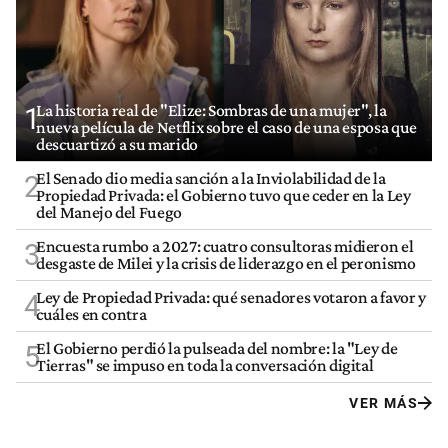
La historia real de "Elize: Sombras de una mujer", la
1
nueva película de Netflix sobre el caso de una esposa que
descuartizó a su marido
El Senado dio media sanción a la Inviolabilidad de la
2
Propiedad Privada: el Gobierno tuvo que ceder en la Ley
del Manejo del Fuego
Encuesta rumbo a 2027: cuatro consultoras midieron el
3
desgaste de Milei y la crisis de liderazgo en el peronismo
Ley de Propiedad Privada: qué senadores votaron a favor y
4
cuáles en contra
El Gobierno perdió la pulseada del nombre: la "Ley de
5
Tierras" se impuso en toda la conversación digital
VER MÁS