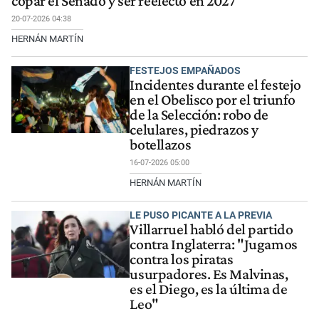
copar el Senado y ser reelecto en 2027
20-07-2026 04:38
HERNÁN MARTÍN
FESTEJOS EMPAÑADOS
Incidentes durante el festejo
en el Obelisco por el triunfo
de la Selección: robo de
celulares, piedrazos y
botellazos
16-07-2026 05:00
HERNÁN MARTÍN
LE PUSO PICANTE A LA PREVIA
Villarruel habló del partido
contra Inglaterra: "Jugamos
contra los piratas
usurpadores. Es Malvinas,
es el Diego, es la última de
Leo"