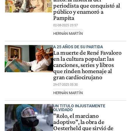
periodista que conquistó al
público y enamoró a
Pampita
02-08-2025 23:57
HERNÁN MARTÍN
A 25 AÑOS DE SU PARTIDA
La muerte de René Favaloro
en la cultura popular: las
canciones, series y libros
que rinden homenaje al
gran cardiocirujano
29-07-2025 05:30
HERNÁN MARTÍN
UN TITULO INJUSTAMENTE
OLVIDADO
"Rolo, el marciano
adoptivo", la obra de
Oesterheld que sirvió de