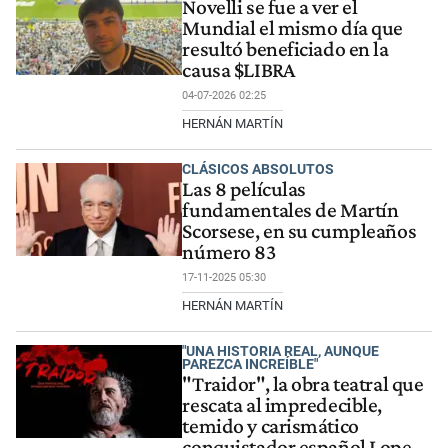
Novelli se fue a ver el
Mundial el mismo día que
resultó beneficiado en la
causa $LIBRA
04-07-2026 02:25
HERNÁN MARTÍN
CLÁSICOS ABSOLUTOS
Las 8 películas
fundamentales de Martín
Scorsese, en su cumpleaños
número 83
17-11-2025 05:30
HERNÁN MARTÍN
"UNA HISTORIA REAL, AUNQUE
PAREZCA INCREÍBLE"
"Traidor", la obra teatral que
rescata al impredecible,
temido y carismático
conquistador español Lope