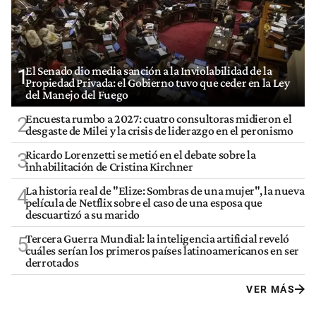
El Senado dio media sanción a la Inviolabilidad de la
1
Propiedad Privada: el Gobierno tuvo que ceder en la Ley
del Manejo del Fuego
Encuesta rumbo a 2027: cuatro consultoras midieron el
2
desgaste de Milei y la crisis de liderazgo en el peronismo
Ricardo Lorenzetti se metió en el debate sobre la
3
inhabilitación de Cristina Kirchner
La historia real de "Elize: Sombras de una mujer", la nueva
4
película de Netflix sobre el caso de una esposa que
descuartizó a su marido
Tercera Guerra Mundial: la inteligencia artificial reveló
5
cuáles serían los primeros países latinoamericanos en ser
derrotados
VER MÁS