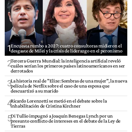
Encuesta rumbo a 2027: cuatro consultoras midieron el
1
desgaste de Milei y la crisis de liderazgo en el peronismo
Tercera Guerra Mundial: la inteligencia artificial reveló
2
cuáles serían los primeros países latinoamericanos en ser
derrotados
La historia real de "Elize: Sombras de una mujer", la nueva
3
película de Netflix sobre el caso de una esposa que
descuartizó a su marido
Ricardo Lorenzetti se metió en el debate sobre la
4
inhabilitación de Cristina Kirchner
Di Tullio impugnó a Joaquín Benegas Lynch por un
5
presunto conflicto de intereses en el debate de la Ley de
Tierras