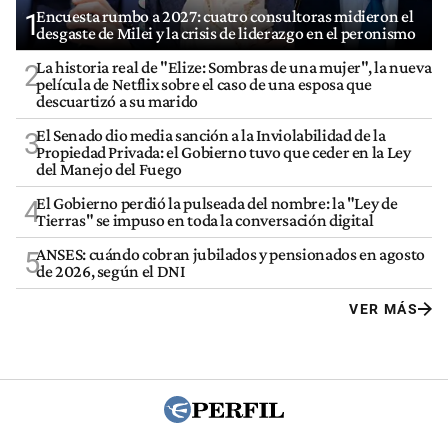
Encuesta rumbo a 2027: cuatro consultoras midieron el
1
desgaste de Milei y la crisis de liderazgo en el peronismo
La historia real de "Elize: Sombras de una mujer", la nueva
2
película de Netflix sobre el caso de una esposa que
descuartizó a su marido
El Senado dio media sanción a la Inviolabilidad de la
3
Propiedad Privada: el Gobierno tuvo que ceder en la Ley
del Manejo del Fuego
El Gobierno perdió la pulseada del nombre: la "Ley de
4
Tierras" se impuso en toda la conversación digital
ANSES: cuándo cobran jubilados y pensionados en agosto
5
de 2026, según el DNI
VER MÁS