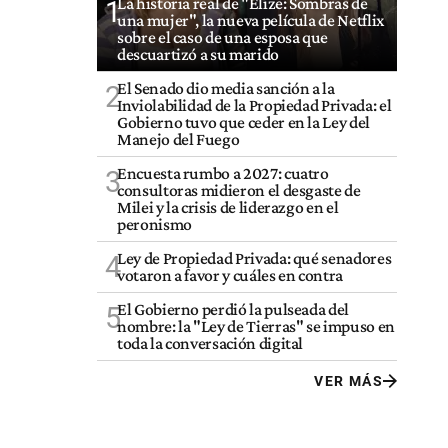
La historia real de "Elize: Sombras de
1
una mujer", la nueva película de Netflix
sobre el caso de una esposa que
descuartizó a su marido
El Senado dio media sanción a la
2
Inviolabilidad de la Propiedad Privada: el
Gobierno tuvo que ceder en la Ley del
Manejo del Fuego
Encuesta rumbo a 2027: cuatro
3
consultoras midieron el desgaste de
Milei y la crisis de liderazgo en el
peronismo
Ley de Propiedad Privada: qué senadores
4
votaron a favor y cuáles en contra
El Gobierno perdió la pulseada del
5
nombre: la "Ley de Tierras" se impuso en
toda la conversación digital
VER MÁS