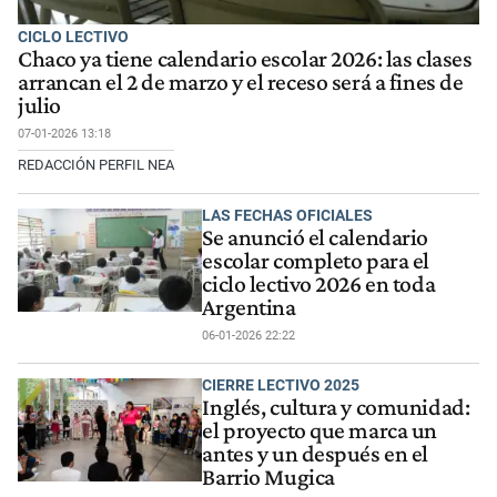
CICLO LECTIVO
Chaco ya tiene calendario escolar 2026: las clases
arrancan el 2 de marzo y el receso será a fines de
julio
07-01-2026 13:18
REDACCIÓN PERFIL NEA
LAS FECHAS OFICIALES
Se anunció el calendario
escolar completo para el
ciclo lectivo 2026 en toda
Argentina
06-01-2026 22:22
CIERRE LECTIVO 2025
Inglés, cultura y comunidad:
el proyecto que marca un
antes y un después en el
Barrio Mugica