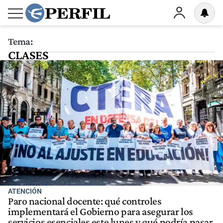
Tema:
CLASES
ATENCIÓN
Paro nacional docente: qué controles
implementará el Gobierno para asegurar los
servicios esenciales este lunes y qué podría pasar