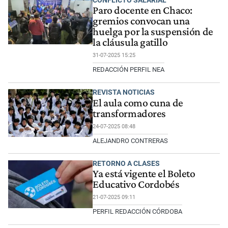
Paro docente en Chaco:
gremios convocan una
huelga por la suspensión de
la cláusula gatillo
31-07-2025 15:25
REDACCIÓN PERFIL NEA
REVISTA NOTICIAS
El aula como cuna de
transformadores
24-07-2025 08:48
ALEJANDRO CONTRERAS
RETORNO A CLASES
Ya está vigente el Boleto
Educativo Cordobés
21-07-2025 09:11
PERFIL REDACCIÓN CÓRDOBA