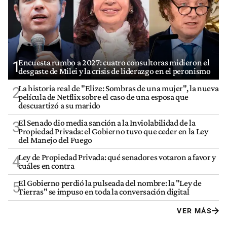
Encuesta rumbo a 2027: cuatro consultoras midieron el
1
desgaste de Milei y la crisis de liderazgo en el peronismo
La historia real de "Elize: Sombras de una mujer", la nueva
2
película de Netflix sobre el caso de una esposa que
descuartizó a su marido
El Senado dio media sanción a la Inviolabilidad de la
3
Propiedad Privada: el Gobierno tuvo que ceder en la Ley
del Manejo del Fuego
Ley de Propiedad Privada: qué senadores votaron a favor y
4
cuáles en contra
El Gobierno perdió la pulseada del nombre: la "Ley de
5
Tierras" se impuso en toda la conversación digital
VER MÁS