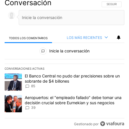
Conversación
SIGA ESTA CO
SEGUIR
LOS MÁS RECIENTES
TODOS LOS COMENTARIOS
Todos los comentarios
Inicie la conversación
CONVERSACIONES ACTIVAS
Este listado muestra los artículos con más comentarios en los últim
Un artículo de tendencia con el título "El Banco Central no pudo 
El Banco Central no pudo dar precisiones sobre un
sobrante de $4 billones
85
Un artículo de tendencia con el título "Aeropuertos: el "empleado
Aeropuertos: el "empleado fallado" debe tomar una
decisión crucial sobre Eurnekian y sus negocios
39
Gestionado por