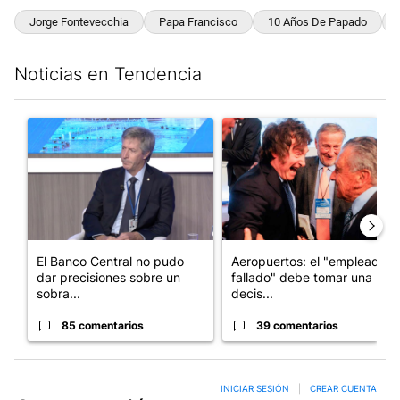
Jorge Fontevecchia
Papa Francisco
10 Años De Papado
Noticias en Tendencia
Este listado muestra los artículos con más comentarios en los últim
Un artículo de tendencia con el título "El Banco Central no pud
Un artículo de tendencia con e
El Banco Central no pudo
Aeropuertos: el "empleado
dar precisiones sobre un
fallado" debe tomar una
sobra...
decis...
85 comentarios
39 comentarios
INICIAR SESIÓN
|
CREAR CUENTA