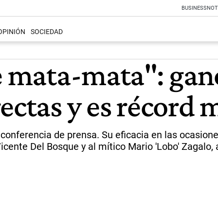
BUSINESS
NOT
OPINIÓN
SOCIEDAD
e mata-mata": ganó
ectas y es récord 
la conferencia de prensa. Su eficacia en las ocasion
nte Del Bosque y al mítico Mario 'Lobo' Zagalo, aq