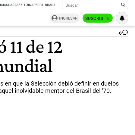
ICIAS
CARAS
EXITOÍNA
PERFIL BRASIL
INGRESAR
SUSCRIBITE
6
Sca
 11 de 12
en
co
de
mundial
pr
lu
del
tri
an
es en que la Selección debió definir en duelos
Ec
uel inolvidable mentor del Brasil del '70.
|
X