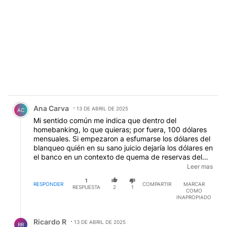
Comentario de Ana Carva.
Ana Carva
13 DE ABRIL DE 2025
AC
Mi sentido común me indica que dentro del
homebanking, lo que quieras; por fuera, 100 dólares
mensuales. Si empezaron a esfumarse los dólares del
blanqueo quién en su sano juicio dejaría los dólares en
el banco en un contexto de quema de reservas del
BCRA?. Convengamos que el ex anarcocapitalista no
Leer mas
ha sido muy coherente. Finalmente, no controló la
1
inflación, devaluó y nos llevó al FMI otra vez.
RESPONDER
COMPARTIR
MARCAR
RESPUESTA
2
1
COMO
INAPROPIADO
Respuesta de Ricardo R.
Ricardo R
13 DE ABRIL DE 2025
RR