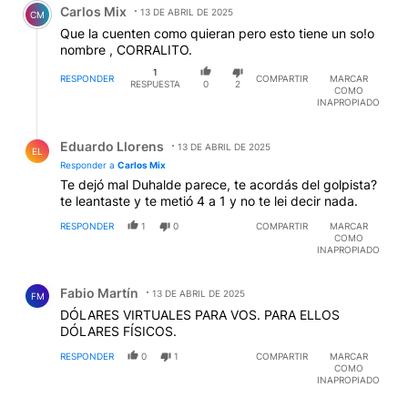
Carlos Mix
13 DE ABRIL DE 2025
CM
Que la cuenten como quieran pero esto tiene un so!o
nombre , CORRALITO.
1
RESPONDER
COMPARTIR
MARCAR
RESPUESTA
0
2
COMO
INAPROPIADO
Respuesta de Eduardo Llorens.
Eduardo Llorens
13 DE ABRIL DE 2025
EL
Responder a
Carlos Mix
Te dejó mal Duhalde parece, te acordás del golpista?
te leantaste y te metió 4 a 1 y no te lei decir nada.
RESPONDER
1
0
COMPARTIR
MARCAR
COMO
INAPROPIADO
Comentario de Fabio Martín.
Fabio Martín
13 DE ABRIL DE 2025
FM
DÓLARES VIRTUALES PARA VOS. PARA ELLOS
DÓLARES FÍSICOS.
RESPONDER
0
1
COMPARTIR
MARCAR
COMO
INAPROPIADO