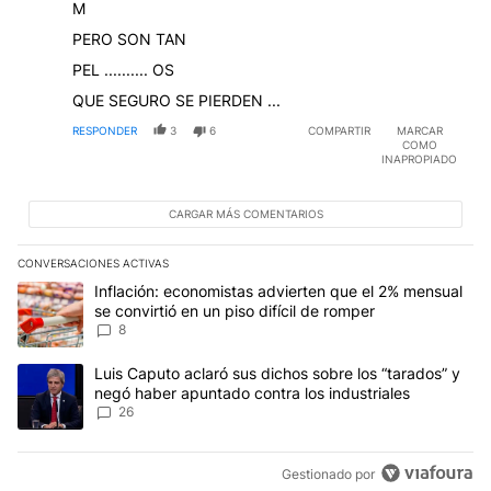
M
PERO SON TAN
PEL .......... OS
QUE SEGURO SE PIERDEN ...
RESPONDER
3
6
COMPARTIR
MARCAR
COMO
INAPROPIADO
CARGAR MÁS COMENTARIOS
CONVERSACIONES ACTIVAS
Este listado muestra los artículos con más comentarios en los últim
Un artículo de tendencia con el título "Inflación: economistas advi
Inflación: economistas advierten que el 2% mensual
se convirtió en un piso difícil de romper
8
Un artículo de tendencia con el título "Luis Caputo aclaró sus dic
Luis Caputo aclaró sus dichos sobre los “tarados” y
negó haber apuntado contra los industriales
26
Gestionado por