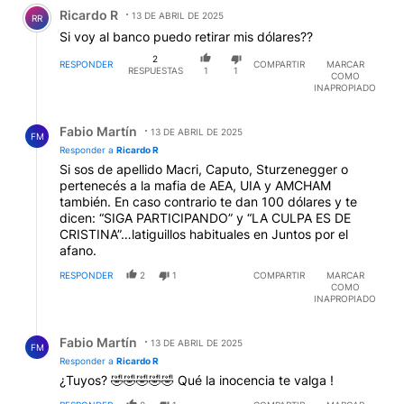
Comentario de Ricardo R.
Ricardo R
13 DE ABRIL DE 2025
RR
Si voy al banco puedo retirar mis dólares??
2
RESPONDER
COMPARTIR
MARCAR
RESPUESTAS
1
1
COMO
INAPROPIADO
Respuesta de Fabio Martín.
Fabio Martín
13 DE ABRIL DE 2025
FM
Responder a
Ricardo R
Si sos de apellido Macri, Caputo, Sturzenegger o
pertenecés a la mafia de AEA, UIA y AMCHAM
también. En caso contrario te dan 100 dólares y te
dicen: “SIGA PARTICIPANDO” y “LA CULPA ES DE
CRISTINA”…latiguillos habituales en Juntos por el
afano.
RESPONDER
2
1
COMPARTIR
MARCAR
COMO
INAPROPIADO
Respuesta de Fabio Martín.
Fabio Martín
13 DE ABRIL DE 2025
FM
Responder a
Ricardo R
¿Tuyos? 🤣🤣🤣🤣🤣 Qué la inocencia te valga !