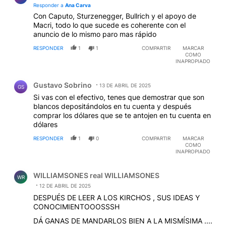
Responder a
Ana Carva
Con Caputo, Sturzenegger, Bullrich y el apoyo de
Macri, todo lo que sucede es coherente con el
anuncio de lo mismo paro mas rápido
RESPONDER
1
1
COMPARTIR
MARCAR
COMO
INAPROPIADO
Comentario de Gustavo Sobrino.
Gustavo Sobrino
13 DE ABRIL DE 2025
GS
Si vas con el efectivo, tenes que demostrar que son
blancos depositándolos en tu cuenta y después
comprar los dólares que se te antojen en tu cuenta en
dólares
RESPONDER
1
0
COMPARTIR
MARCAR
COMO
INAPROPIADO
Comentario de WILLIAMSONES real WILLIAMSONES.
WILLIAMSONES real WILLIAMSONES
WR
12 DE ABRIL DE 2025
DESPUÉS DE LEER A LOS KIRCHOS , SUS IDEAS Y
CONOCIMIENTOOOSSSH
DÁ GANAS DE MANDARLOS BIEN A LA MISMÍSIMA ....