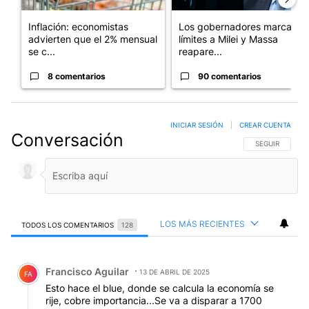
Inflación: economistas
Los gobernadores marcan
advierten que el 2% mensual
límites a Milei y Massa
se c...
reapare...
8 comentarios
90 comentarios
INICIAR SESIÓN
|
CREAR CUENTA
Conversación
SIGA ESTA CO
SEGUIR
LOS MÁS RECIENTES
TODOS LOS COMENTARIOS
128
Todos los comentarios
Comentario de Francisco Aguilar.
Francisco Aguilar
13 DE ABRIL DE 2025
FA
Esto hace el blue, donde se calcula la economía se
rije, cobre importancia...Se va a disparar a 1700