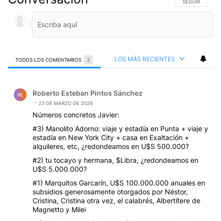
SIGA ESTA CO
SEGUIR
LOS MÁS RECIENTES
TODOS LOS COMENTARIOS
2
Todos los comentarios
Comentario de Roberto Esteban Pintos Sánchez.
Roberto Esteban Pintos Sánchez
RE
23 DE MARZO DE 2026
Números concretos Javier:
#3) Manolito Adorno: viaje y estadía en Punta + viaje y
estadía en New York City + casa en Exaltación +
alquileres, etc, ¿redondeamos en U$S 500.000?
#2) tu tocayo y hermana, $Libra, ¿redondeamos en
U$S 5.000.000?
#1) Marquitos Garcarín, U$S 100.000.000 anuales en
subsidios generosamente otorgados por Néstor,
Cristina, Cristina otra vez, el calabrés, Albertítere de
Magnetto y Milei