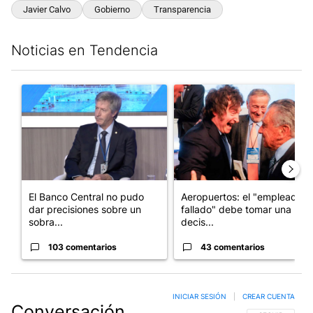
Javier Calvo
Gobierno
Transparencia
Noticias en Tendencia
Este listado muestra los artículos con más comentarios en los últim
Un artículo de tendencia con el título "El Banco Central no pud
Un artículo de tendencia con e
El Banco Central no pudo
Aeropuertos: el "empleado
dar precisiones sobre un
fallado" debe tomar una
sobra...
decis...
103 comentarios
43 comentarios
INICIAR SESIÓN
|
CREAR CUENTA
Conversación