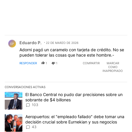
Comentario de Eduardo P..
Eduardo P.
22 DE MARZO DE 2026
EP
Adorni pagó un caramelo con tarjeta de crédito. No se
pueden tolerar las cosas que hace este hombre.-
RESPONDER
1
1
COMPARTIR
MARCAR
COMO
INAPROPIADO
CONVERSACIONES ACTIVAS
Este listado muestra los artículos con más comentarios en los últim
Un artículo de tendencia con el título "El Banco Central no pudo 
El Banco Central no pudo dar precisiones sobre un
sobrante de $4 billones
103
Un artículo de tendencia con el título "Aeropuertos: el "empleado
Aeropuertos: el "empleado fallado" debe tomar una
decisión crucial sobre Eurnekian y sus negocios
43