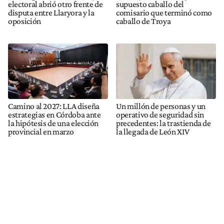
electoral abrió otro frente de
supuesto caballo del
disputa entre Llaryora y la
comisario que terminó como
oposición
caballo de Troya
Camino al 2027: LLA diseña
Un millón de personas y un
estrategias en Córdoba ante
operativo de seguridad sin
la hipótesis de una elección
precedentes: la trastienda de
provincial en marzo
la llegada de León XIV