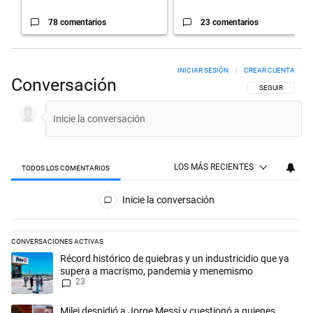
78 comentarios
23 comentarios
INICIAR SESIÓN
|
CREAR CUENTA
Conversación
SIGA ESTA CON
SEGUIR
LOS MÁS RECIENTES
TODOS LOS COMENTARIOS
Todos los comentarios
Inicie la conversación
CONVERSACIONES ACTIVAS
Este listado muestra los artículos con más comentarios en los últimos 
Un artículo de tendencia con el título "Récord histórico de quiebras 
Récord histórico de quiebras y un industricidio que ya
supera a macrismo, pandemia y menemismo
23
Un artículo de tendencia con el título "Milei despidió a Jorge Messi y
Milei despidió a Jorge Messi y cuestionó a quienes