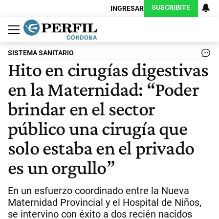
SUSCRIBITE
INGRESAR
Política
Economía
Judiciales
Sociedad
Cultura
Espectáculos
Deportes
Protagonistas
SISTEMA SANITARIO
Hito en cirugías digestivas
en la Maternidad: “Poder
brindar en el sector
público una cirugía que
solo estaba en el privado
es un orgullo”
En un esfuerzo coordinado entre la Nueva
Maternidad Provincial y el Hospital de Niños,
se intervino con éxito a dos recién nacidos