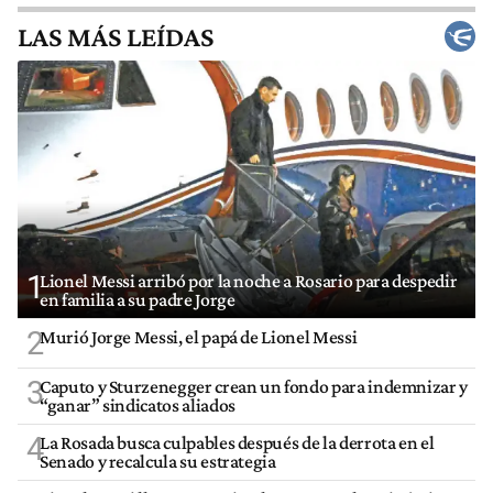
LAS MÁS LEÍDAS
1
Lionel Messi arribó por la noche a Rosario para despedir
en familia a su padre Jorge
2
Murió Jorge Messi, el papá de Lionel Messi
3
Caputo y Sturzenegger crean un fondo para indemnizar y
“ganar” sindicatos aliados
4
La Rosada busca culpables después de la derrota en el
Senado y recalcula su estrategia