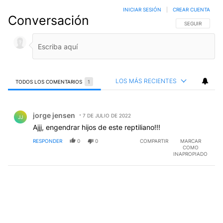
INICIAR SESIÓN
|
CREAR CUENTA
Conversación
SIGA ESTA CO
SEGUIR
LOS MÁS RECIENTES
TODOS LOS COMENTARIOS
1
Todos los comentarios
Comentario de jorge jensen.
jorge jensen
7 DE JULIO DE 2022
JJ
Ajjj, engendrar hijos de este reptiliano!!!
RESPONDER
0
0
COMPARTIR
MARCAR
COMO
INAPROPIADO