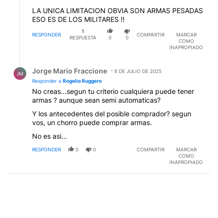
LA UNICA LIMITACION OBVIA SON ARMAS PESADAS
ESO ES DE LOS MILITARES !!
1
RESPONDER
COMPARTIR
MARCAR
RESPUESTA
0
0
COMO
INAPROPIADO
Respuesta de Jorge Mario Fraccione.
Jorge Mario Fraccione
8 DE JULIO DE 2025
JM
Responder a
Rogelio Ruggero
No creas...segun tu criterio cualquiera puede tener
armas ? aunque sean semi automaticas?
Y los antecedentes del posible comprador? segun
vos, un chorro puede comprar armas.
No es asi...
RESPONDER
0
0
COMPARTIR
MARCAR
COMO
INAPROPIADO