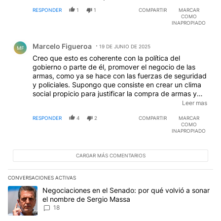
RESPONDER
1
1
COMPARTIR
MARCAR
COMO
INAPROPIADO
Comentario de Marcelo Figueroa.
Marcelo Figueroa
19 DE JUNIO DE 2025
MF
Creo que esto es coherente con la política del
gobierno o parte de él, promover el negocio de las
armas, como ya se hace con las fuerzas de seguridad
y policiales. Supongo que consiste en crear un clima
social propicio para justificar la compra de armas y
otros elementos para uso de los efectivos destinados
Leer mas
a la represión, quizás por eso mucha gente comenta
RESPONDER
4
2
COMPARTIR
MARCAR
que los disturbios por lo general lo inician los propios
COMO
policías. En este caso específico, el solo hecho de
INAPROPIADO
autorizar la compra de armas, con los requisitos que
fueran, da lugar a que se creen los caminos para que
lleguen a actividades ilegales que pondrá en riesgo al
CARGAR MÁS COMENTARIOS
propio personal de seguridad. En fin...
CONVERSACIONES ACTIVAS
Este listado muestra los artículos con más comentarios en los últim
Un artículo de tendencia con el título "Negociaciones en el Sena
Negociaciones en el Senado: por qué volvió a sonar
el nombre de Sergio Massa
18