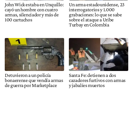
John Wick estaba en Unquillo:
Un arma estadounidense, 23
cayó un hombre con cuatro
interrogatorios y 1.000
armas, silenciador y más de
grabaciones: lo que se sabe
100 cartuchos
sobre el ataque a Uribe
Turbay en Colombia
Detuvieron a un policía
Santa Fe: detienen a dos
bonaerense que vendía armas
cazadores furtivos con armas
de guerra por Marketplace
y jabalíes muertos