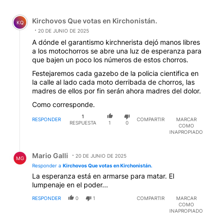
Comentario de Kirchovos Que votas en Kirchonistán..
Kirchovos Que votas en Kirchonistán.
KQ
20 DE JUNIO DE 2025
A dónde el garantismo kirchnerista dejó manos libres
a los motochorros se abre una luz de esperanza para
que bajen un poco los números de estos chorros.
Festejaremos cada gazebo de la policia cientifica en
la calle al lado cada moto derribada de chorros, las
madres de ellos por fin serán ahora madres del dolor.
Como corresponde.
1
RESPONDER
COMPARTIR
MARCAR
RESPUESTA
1
0
COMO
INAPROPIADO
Respuesta de Mario Galli.
Mario Galli
20 DE JUNIO DE 2025
MG
Responder a
Kirchovos Que votas en Kirchonistán.
La esperanza está en armarse para matar. El
lumpenaje en el poder...
RESPONDER
0
1
COMPARTIR
MARCAR
COMO
INAPROPIADO