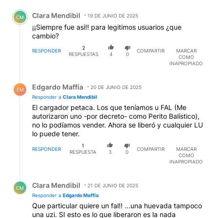
Comentario de Clara Mendibil.
Clara Mendibil
19 DE JUNIO DE 2025
CM
¡¡Siempre fue asi!! para legitimos usuarios ¿que
cambio?
2
RESPONDER
COMPARTIR
MARCAR
RESPUESTAS
4
0
COMO
INAPROPIADO
Respuesta de Edgardo Maffía.
Edgardo Maffía
20 DE JUNIO DE 2025
EM
Responder a
Clara Mendibil
El cargador petaca. Los que teníamos u FAL (Me
autorizaron uno -por decreto- como Perito Balístico),
no lo podíamos vender. Ahora se liberó y cualquier LU
lo puede tener.
1
RESPONDER
COMPARTIR
MARCAR
RESPUESTA
3
0
COMO
INAPROPIADO
Respuesta de Clara Mendibil.
Clara Mendibil
21 DE JUNIO DE 2025
CM
Responder a
Edgardo Maffía
Que particular quiere un fal!! ...una huevada tampoco
una uzi. SI esto es lo que liberaron es la nada