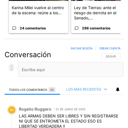
Karina Milei vuelve al centro
Ley de Tierras: ante el
de la escena: reúne a los...
riesgo de derrota en el
Senado,...
24 comentarios
296 comentarios
INICIAR SESIÓN
|
CREAR CUENTA
Conversación
SIGA ESTA CO
SEGUIR
LOS MÁS RECIENTES
TODOS LOS COMENTARIOS
68
Todos los comentarios
Comentario de Rogelio Ruggero.
Rogelio Ruggero
21 DE JUNIO DE 2025
RR
LAS ARMAS DEBEN SER LIBRES Y SIN REGISTRARSE
NI QUE SE ENTROMETA EL ESTADO ESO ES
LIBERTAD VERDADERA !!