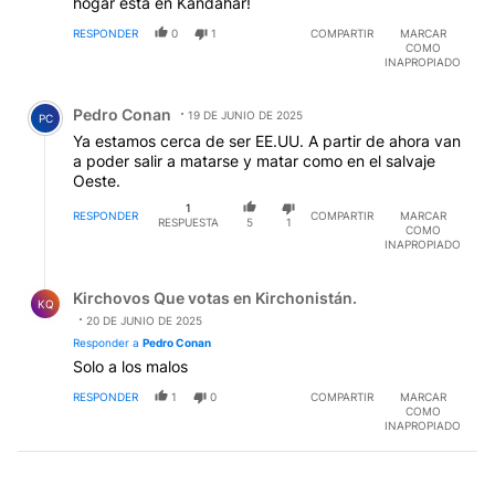
hogar esta en Kandahar!
RESPONDER
0
1
COMPARTIR
MARCAR
COMO
INAPROPIADO
Comentario de Pedro Conan.
Pedro Conan
19 DE JUNIO DE 2025
PC
Ya estamos cerca de ser EE.UU. A partir de ahora van
a poder salir a matarse y matar como en el salvaje
Oeste.
1
RESPONDER
COMPARTIR
MARCAR
RESPUESTA
5
1
COMO
INAPROPIADO
Respuesta de Kirchovos Que votas en Kirchonistán..
Kirchovos Que votas en Kirchonistán.
KQ
20 DE JUNIO DE 2025
Responder a
Pedro Conan
Solo a los malos
RESPONDER
1
0
COMPARTIR
MARCAR
COMO
INAPROPIADO