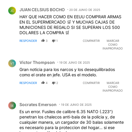
Comentario de JUAN CELSIUS BOCHO.
JUAN CELSIUS BOCHO
20 DE JUNIO DE 2025
JC
HAY QUE HACER COMO EN EEUU COMPRAR ARMAS
EN EL SUPERMERCADO 🛒 Y MUCHAS CAJAS DE
MUNICIONES DE REGALO SI SE SUPERAN LOS 500
DOLARES LA COMPRA 🛒
RESPONDER
3
1
COMPARTIR
MARCAR
COMO
INAPROPIADO
Comentario de Victor Thompson.
Victor Thompson
19 DE JUNIO DE 2025
VT
Gran noticia para los narcos y los desequilibrados
como el orate en jefe. USA es el modelo.
RESPONDER
4
2
COMPARTIR
MARCAR
COMO
INAPROPIADO
Comentario de Socrates Emerson.
Socrates Emerson
19 DE JUNIO DE 2025
SE
Es un error. Fusiles de calibre 6.35 NATO (.223")
penetran los chalecos anti-bala de la policia y, de
cualquier manera, un cargador de 30 balas solamente
es necesario para la proteccion del hogar... si ese