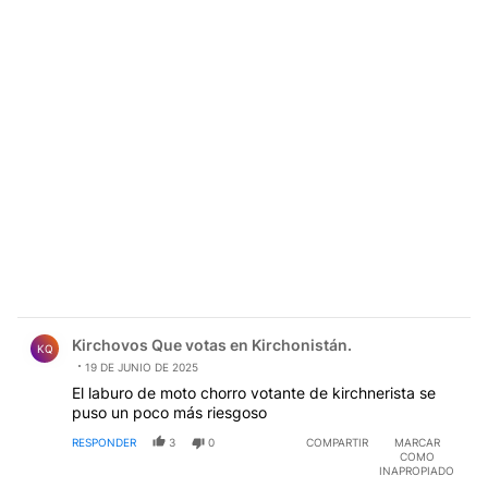
Comentario de Kirchovos Que votas en Kirchonistán..
Kirchovos Que votas en Kirchonistán.
KQ
19 DE JUNIO DE 2025
El laburo de moto chorro votante de kirchnerista se
puso un poco más riesgoso
RESPONDER
3
0
COMPARTIR
MARCAR
COMO
INAPROPIADO