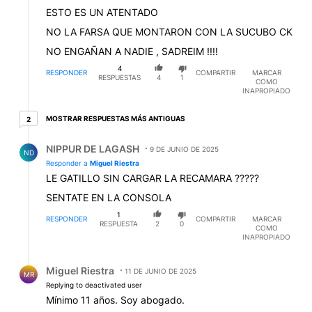
ESTO ES UN ATENTADO
NO LA FARSA QUE MONTARON CON LA SUCUBO CK
NO ENGAÑAN A NADIE , SADREIM !!!!
4
RESPONDER
COMPARTIR
MARCAR
RESPUESTAS
4
1
COMO
INAPROPIADO
2 respuestas más antiguas
MOSTRAR RESPUESTAS MÁS ANTIGUAS
2
Respuesta de NIPPUR DE LAGASH.
NIPPUR DE LAGASH
9 DE JUNIO DE 2025
ND
Responder a
Miguel Riestra
LE GATILLO SIN CARGAR LA RECAMARA ?????
SENTATE EN LA CONSOLA
1
RESPONDER
COMPARTIR
MARCAR
RESPUESTA
2
0
COMO
INAPROPIADO
Respuesta de Miguel Riestra.
Miguel Riestra
11 DE JUNIO DE 2025
MR
Replying to deactivated user
Mínimo 11 años. Soy abogado.