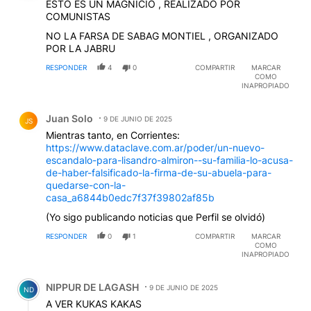
ESTO ES UN MAGNICIO , REALIZADO POR
COMUNISTAS
NO LA FARSA DE SABAG MONTIEL , ORGANIZADO
POR LA JABRU
RESPONDER
4
0
COMPARTIR
MARCAR
COMO
INAPROPIADO
Comentario de Juan Solo.
Juan Solo
9 DE JUNIO DE 2025
JS
Mientras tanto, en Corrientes:
https://www.dataclave.com.ar/poder/un-nuevo-
escandalo-para-lisandro-almiron--su-familia-lo-acusa-
de-haber-falsificado-la-firma-de-su-abuela-para-
quedarse-con-la-
casa_a6844b0edc7f37f39802af85b
(Yo sigo publicando noticias que Perfil se olvidó)
RESPONDER
0
1
COMPARTIR
MARCAR
COMO
INAPROPIADO
Comentario de NIPPUR DE LAGASH.
NIPPUR DE LAGASH
9 DE JUNIO DE 2025
ND
A VER KUKAS KAKAS