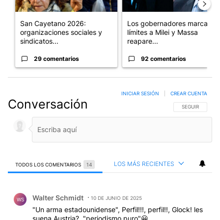
San Cayetano 2026:
Los gobernadores marcan
organizaciones sociales y
límites a Milei y Massa
sindicatos...
reapare...
29 comentarios
92 comentarios
INICIAR SESIÓN
|
CREAR CUENTA
Conversación
SIGA ESTA CO
SEGUIR
LOS MÁS RECIENTES
TODOS LOS COMENTARIOS
14
Todos los comentarios
Comentario de Walter Schmidt.
Walter Schmidt
10 DE JUNIO DE 2025
WS
"Un arma estadounidense", Perfil!!!, perfil!!, Glock! les
suena Austria?, "periodismo puro"😀