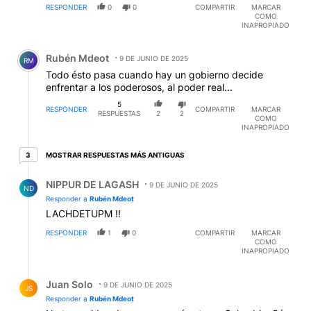
RESPONDER
0
0
COMPARTIR
MARCAR
COMO
INAPROPIADO
Comentario de Rubén Mdeot.
Rubén Mdeot
9 DE JUNIO DE 2025
RM
Todo ésto pasa cuando hay un gobierno decide
enfrentar a los poderosos, al poder real...
5
RESPONDER
COMPARTIR
MARCAR
RESPUESTAS
2
2
COMO
INAPROPIADO
3 respuestas más antiguas
MOSTRAR RESPUESTAS MÁS ANTIGUAS
3
Respuesta de NIPPUR DE LAGASH.
NIPPUR DE LAGASH
9 DE JUNIO DE 2025
ND
Responder a
Rubén Mdeot
LACHDETUPM !!
RESPONDER
1
0
COMPARTIR
MARCAR
COMO
INAPROPIADO
Respuesta de Juan Solo.
Juan Solo
9 DE JUNIO DE 2025
JS
Responder a
Rubén Mdeot