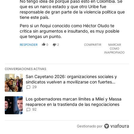
No tengo idea de porque pasó esto en Colombia. Sé
que es un narco estado y que otro Uribe fue
responsable de gran parte de la violencia política que
tiene este país.
Pero si un ñoqui conocido como Héctor Oludo te
critica sin argumentos e insultando, es muy posible
que tengas un punto.
RESPONDER
0
2
COMPARTIR
MARCAR
COMO
INAPROPIADO
CONVERSACIONES ACTIVAS
Este listado muestra los artículos con más comentarios en los últim
Un artículo de tendencia con el título "San Cayetano 2026: organi
San Cayetano 2026: organizaciones sociales y
sindicatos vuelven a movilizarse con fuertes
reclamos al Gobierno
29
Un artículo de tendencia con el título "Los gobernadores marcan l
Los gobernadores marcan límites a Milei y Massa
reaparece en la trastienda de las negociaciones
92
Gestionado por