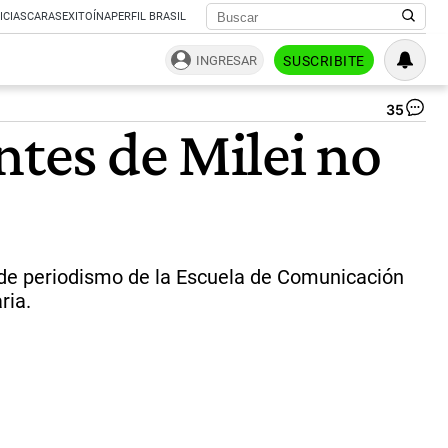
ICIAS
CARAS
EXITOÍNA
PERFIL BRASIL
INGRESAR
SUSCRIBITE
35
Ma
ntes de Milei no
Te
en
el
Cic
de
Ent
de
la
s de periodismo de la Escuela de Comunicación
Es
ria.
de
Co
Per
|
Se
Pi