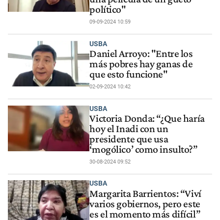
político"
09-09-2024 10:59
USBA
Daniel Arroyo: "Entre los
más pobres hay ganas de
que esto funcione"
02-09-2024 10:42
USBA
Victoria Donda: “¿Que haría
hoy el Inadi con un
presidente que usa
‘mogólico’ como insulto?”
30-08-2024 09:52
USBA
Margarita Barrientos: “Viví
varios gobiernos, pero este
es el momento más difícil”