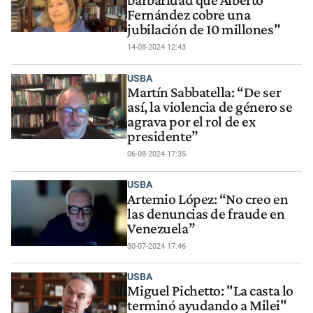
barbaridad que Alberto
Fernández cobre una
jubilación de 10 millones"
14-08-2024 12:43
USBA
Martín Sabbatella: “De ser
así, la violencia de género se
agrava por el rol de ex
presidente”
06-08-2024 17:35
USBA
Artemio López: “No creo en
las denuncias de fraude en
Venezuela”
30-07-2024 17:46
USBA
Miguel Pichetto: "La casta lo
terminó ayudando a Milei"