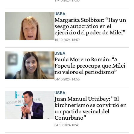
17-10-2024 17:50
USBA
Margarita Stolbizer: “Hay un
sesgo autocrático en el
ejercicio del poder de Milei”
16-10-2024 18:59
USBA
Paula Moreno Román: “A
Fopea le preocupa que Milei
no valore el periodismo”
04-10-2024 14:55
USBA
Juan Manuel Urtubey: "El
kirchnerismo se convirtió en
un partido vecinal del
Conurbano"
04-10-2024 10:41