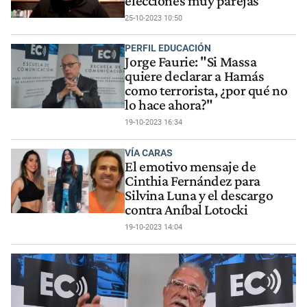
elecciones muy parejas”
25-10-2023 10:50
PERFIL EDUCACIÓN
Jorge Faurie: "Si Massa
quiere declarar a Hamás
como terrorista, ¿por qué no
lo hace ahora?"
19-10-2023 16:34
VÍA CARAS
El emotivo mensaje de
Cinthia Fernández para
Silvina Luna y el descargo
contra Aníbal Lotocki
19-10-2023 14:04