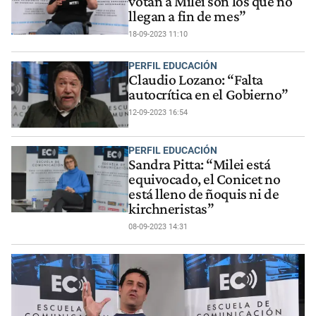
votan a Milei son los que no
llegan a fin de mes”
18-09-2023 11:10
PERFIL EDUCACIÓN
Claudio Lozano: “Falta
autocrítica en el Gobierno”
12-09-2023 16:54
PERFIL EDUCACIÓN
Sandra Pitta: “Milei está
equivocado, el Conicet no
está lleno de ñoquis ni de
kirchneristas”
08-09-2023 14:31