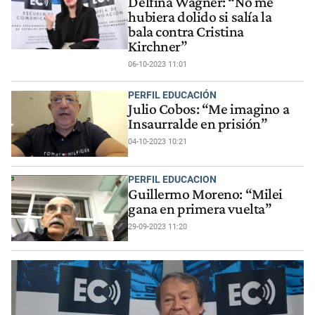
Delfina Wagner: “No me
hubiera dolido si salía la
bala contra Cristina
Kirchner”
06-10-2023 11:01
PERFIL EDUCACIÓN
Julio Cobos: “Me imagino a
Insaurralde en prisión”
04-10-2023 10:21
PERFIL EDUCACION
Guillermo Moreno: “Milei
gana en primera vuelta”
29-09-2023 11:20