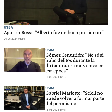
USBA
Agustín Rossi: “Alberto fue un buen presidente”
20-05-2024 08:36
USBA
Gómez Centurión: "No sé si
hubo delitos durante la
dictadura, era muy chico en
esa época"
15-05-2024 12:19
USBA
Gabriel Mariotto: "Scioli no
puede volver a formar parte
del peronismo"
13-05-2024 10:01