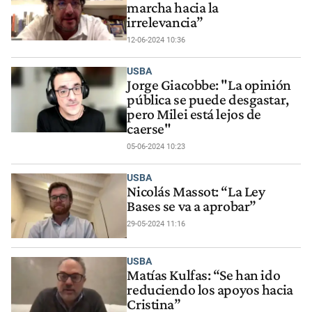
marcha hacia la
irrelevancia”
12-06-2024 10:36
USBA
Jorge Giacobbe: "La opinión
pública se puede desgastar,
pero Milei está lejos de
caerse"
05-06-2024 10:23
USBA
Nicolás Massot: “La Ley
Bases se va a aprobar”
29-05-2024 11:16
USBA
Matías Kulfas: “Se han ido
reduciendo los apoyos hacia
Cristina”