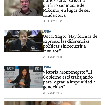
Carlos Fara: "Cristina
prefirió ser madre de
Máximo, en lugar de ser
conductora"
06-11-2024 11:04
USBA
Oscar Zago: "Hay formas de
expresar las diferencias
políticas sin recurrir a
insultos"
04-11-2024 10:35
USBA
Victoria Montenegro: “El
Gobierno está trabajando
para lograr la impunidad a
genocidas”
28-10-2024 10:17