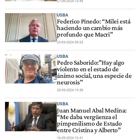
27-09-2024 10:49
USBA
Federico Pinedo: “Milei está
haciendo un cambio más
profundo que Macri”
23-09-2024 09:53
USBA
Pedro Saborido:"Hay algo
violento en el estado de
ánimo social, una especie de
neurosis"
20-09-2024 10:38
USBA
Juan Manuel Abal Medina:
“Me daba vergüenza el
pimpenilismo de Estado
entre Cristina y Alberto”
16-09-2024 10:41