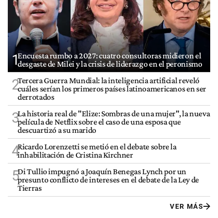
Encuesta rumbo a 2027: cuatro consultoras midieron el
1
desgaste de Milei y la crisis de liderazgo en el peronismo
Tercera Guerra Mundial: la inteligencia artificial reveló
2
cuáles serían los primeros países latinoamericanos en ser
derrotados
La historia real de "Elize: Sombras de una mujer", la nueva
3
película de Netflix sobre el caso de una esposa que
descuartizó a su marido
Ricardo Lorenzetti se metió en el debate sobre la
4
inhabilitación de Cristina Kirchner
Di Tullio impugnó a Joaquín Benegas Lynch por un
5
presunto conflicto de intereses en el debate de la Ley de
Tierras
VER MÁS