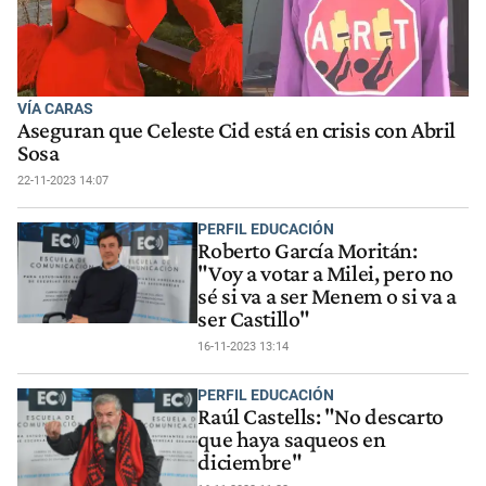
VÍA CARAS
Aseguran que Celeste Cid está en crisis con Abril
Sosa
22-11-2023 14:07
PERFIL EDUCACIÓN
Roberto García Moritán:
"Voy a votar a Milei, pero no
sé si va a ser Menem o si va a
ser Castillo"
16-11-2023 13:14
PERFIL EDUCACIÓN
Raúl Castells: "No descarto
que haya saqueos en
diciembre"