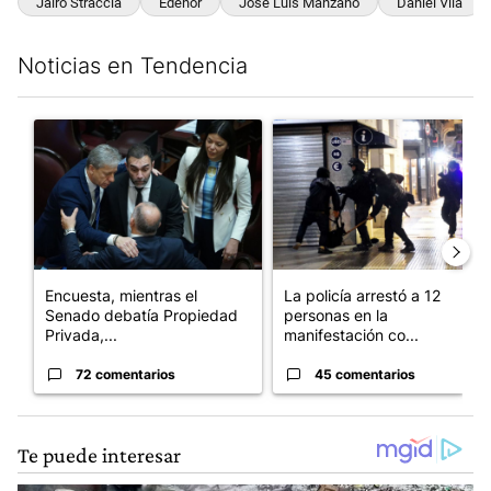
Jairo Straccia
Edenor
José Luis Manzano
Daniel Vila
Noticias en Tendencia
Este listado muestra los artículos con más comentarios en los últim
Un artículo de tendencia con el título "Encuesta, mientras el
Un artículo de tendencia con e
Encuesta, mientras el
La policía arrestó a 12
Senado debatía Propiedad
personas en la
Privada,...
manifestación co...
72 comentarios
45 comentarios