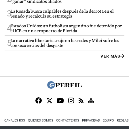
“ganar” sindicatos aliados
La Rosada busca culpables después de la derrota en el
3
Senado y recalcula su estrategia
Estados Unidos: un futbolista argentino fue detenido por
4
el ICE en un aeropuerto de Florida
La narrativa libertaria cruje en las redes y Milei sufre las
5
consecuencias del desgaste
VER MÁS
CANALES RSS
QUIENES SOMOS
CONTÁCTENOS
PRIVACIDAD
EQUIPO
REGLAS