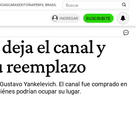
ICIAS
CARAS
EXITOÍNA
PERFIL BRASIL
INGRESAR
SUSCRIBITE
El
deja el canal y
CE
de
Tel
su reemplazo
Da
Tur
de
su
ca
o Gustavo Yankelevich. El canal fue comprado en
tra
iénes podrían ocupar su lugar.
un
dé
|
Re
So