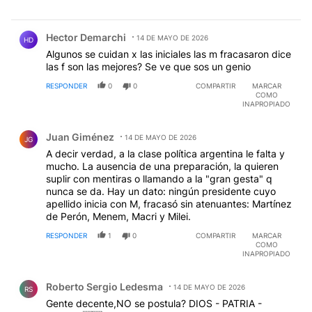
Comentario de Hector Demarchi.
Hector Demarchi
14 DE MAYO DE 2026
HD
Algunos se cuidan x las iniciales las m fracasaron dice
las f son las mejores? Se ve que sos un genio
RESPONDER
0
0
COMPARTIR
MARCAR
COMO
INAPROPIADO
Comentario de Juan Giménez.
Juan Giménez
14 DE MAYO DE 2026
JG
A decir verdad, a la clase política argentina le falta y
mucho. La ausencia de una preparación, la quieren
suplir con mentiras o llamando a la "gran gesta" q
nunca se da. Hay un dato: ningún presidente cuyo
apellido inicia con M, fracasó sin atenuantes: Martínez
de Perón, Menem, Macri y Milei.
RESPONDER
1
0
COMPARTIR
MARCAR
COMO
INAPROPIADO
Comentario de Roberto Sergio Ledesma.
Roberto Sergio Ledesma
14 DE MAYO DE 2026
RS
Gente decente,NO se postula? DIOS - PATRIA -