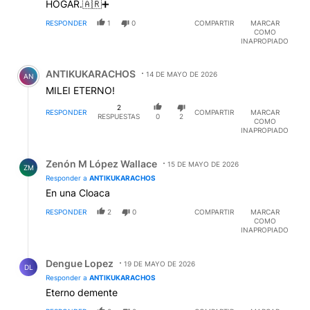
HOGAR.🇦🇷➕
RESPONDER
1
0
COMPARTIR
MARCAR
COMO
INAPROPIADO
Comentario de ANTIKUKARACHOS .
ANTIKUKARACHOS
14 DE MAYO DE 2026
AN
MILEI ETERNO!
2
RESPONDER
COMPARTIR
MARCAR
RESPUESTAS
0
2
COMO
INAPROPIADO
Respuesta de Zenón M López Wallace.
Zenón M López Wallace
15 DE MAYO DE 2026
ZM
Responder a
ANTIKUKARACHOS
En una Cloaca
RESPONDER
2
0
COMPARTIR
MARCAR
COMO
INAPROPIADO
Respuesta de Dengue Lopez.
Dengue Lopez
19 DE MAYO DE 2026
DL
Responder a
ANTIKUKARACHOS
Eterno demente