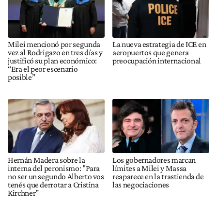
Milei mencionó por segunda
La nueva estrategia de ICE en
vez al Rodrigazo en tres días y
aeropuertos que genera
justificó su plan económico:
preocupación internacional
“Era el peor escenario
posible”
Hernán Madera sobre la
Los gobernadores marcan
interna del peronismo: "Para
límites a Milei y Massa
no ser un segundo Alberto vos
reaparece en la trastienda de
tenés que derrotar a Cristina
las negociaciones
Kirchner”