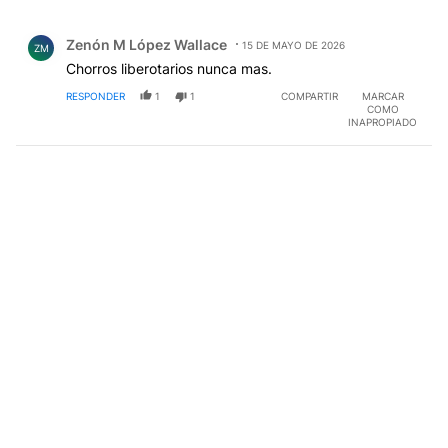
Todos los comentarios
Comentario de Zenón M López Wallace.
Zenón M López Wallace
15 DE MAYO DE 2026
ZM
Chorros liberotarios nunca mas.
RESPONDER
1
1
COMPARTIR
MARCAR
COMO
INAPROPIADO