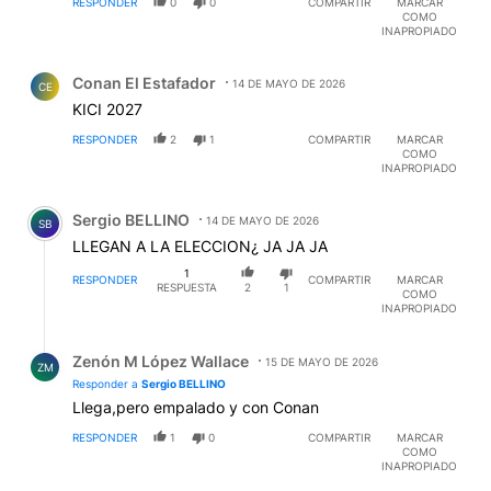
RESPONDER
0
0
COMPARTIR
MARCAR
COMO
INAPROPIADO
Comentario de Conan El Estafador.
Conan El Estafador
14 DE MAYO DE 2026
CE
KICI 2027
RESPONDER
2
1
COMPARTIR
MARCAR
COMO
INAPROPIADO
Comentario de Sergio BELLINO.
Sergio BELLINO
14 DE MAYO DE 2026
SB
LLEGAN A LA ELECCION¿ JA JA JA
1
RESPONDER
COMPARTIR
MARCAR
RESPUESTA
2
1
COMO
INAPROPIADO
Respuesta de Zenón M López Wallace.
Zenón M López Wallace
15 DE MAYO DE 2026
ZM
Responder a
Sergio BELLINO
Llega,pero empalado y con Conan
RESPONDER
1
0
COMPARTIR
MARCAR
COMO
INAPROPIADO