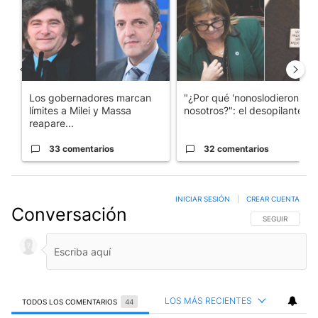
Los gobernadores marcan
"¿Por qué 'nonoslodieron' a
límites a Milei y Massa
nosotros?": el desopilante ...
reapare...
33 comentarios
32 comentarios
INICIAR SESIÓN
|
CREAR CUENTA
Conversación
SIGA ESTA CO
SEGUIR
LOS MÁS RECIENTES
TODOS LOS COMENTARIOS
44