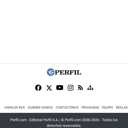
CANALES RSS
QUIENES SOMOS
CONTÁCTENOS
PRIVACIDAD
EQUIPO
REGLAS
Perfil.com - Editorial Perfil S.A.
| © Perfil.com 2006-2026 - Todos los
derechos reservados.