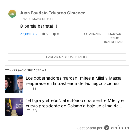
Comentario de Juan Bautista Eduardo Gimenez.
Juan Bautista Eduardo Gimenez
JB
12 DE MAYO DE 2026
Q pareja barreta!!!!
RESPONDER
2
0
COMPARTIR
MARCAR
COMO
INAPROPIADO
CARGAR MÁS COMENTARIOS
CONVERSACIONES ACTIVAS
Este listado muestra los artículos con más comentarios en los últim
Un artículo de tendencia con el título "Los gobernadores marcan l
Los gobernadores marcan límites a Milei y Massa
reaparece en la trastienda de las negociaciones
83
Un artículo de tendencia con el título ""El tigre y el león": el eu
"El tigre y el león": el eufórico cruce entre Milei y el
nuevo presidente de Colombia bajo un clima de
máxima tensión
33
Gestionado por