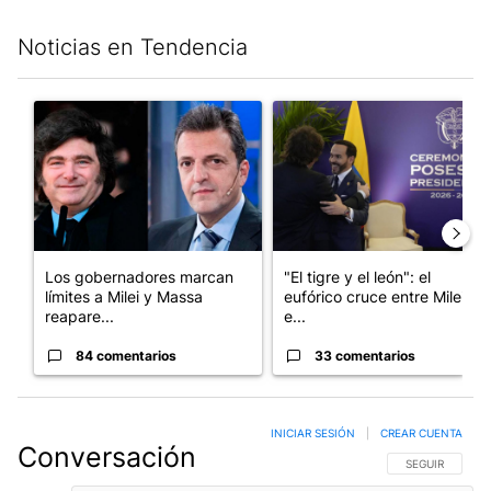
Noticias en Tendencia
Este listado muestra los artículos con más comentarios en los últim
Un artículo de tendencia con el título "Los gobernadores marcan
Un artículo de tendencia con e
Los gobernadores marcan
"El tigre y el león": el
límites a Milei y Massa
eufórico cruce entre Milei y
reapare...
e...
84 comentarios
33 comentarios
INICIAR SESIÓN
|
CREAR CUENTA
Conversación
SIGA ESTA CO
SEGUIR