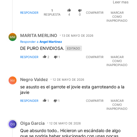
razones de trabajo debe usar aviones y le dictan una
Leer mas
sentencia prhibiéndole el uso de los aviones . La
1
abuelita , creó un problema mayúsculo al divino dope.
RESPONDER
COMPARTIR
MARCAR
RESPUESTA
4
0
COMO
INAPROPIADO
Respuesta de MARITA MERLINO.
MARITA MERLINO
13 DE MAYO DE 2026
MM
Responder a
Angel Martinez
DE PURO ENVIDIOSA.
EDITADO
RESPONDER
2
1
COMPARTIR
MARCAR
COMO
INAPROPIADO
Comentario de Negro Valdez.
Negro Valdez
12 DE MAYO DE 2026
NV
se asusto es el garrote el jovie esta garroteando a la
javie
RESPONDER
1
1
COMPARTIR
MARCAR
COMO
INAPROPIADO
Comentario de Olga Garcia.
Olga Garcia
12 DE MAYO DE 2026
OG
Que absurdo todo.. Hicieron un escándalo de algo
que se podria haber solucionado con unas pocas