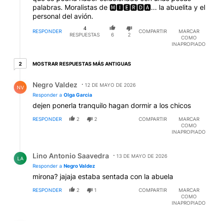
palabras. Moralistas de 🅼🅸🅴🆁🅳🅰... la abuelita y el
personal del avión.
4
RESPONDER
COMPARTIR
MARCAR
RESPUESTAS
6
2
COMO
INAPROPIADO
2 respuestas más antiguas
MOSTRAR RESPUESTAS MÁS ANTIGUAS
2
Respuesta de Negro Valdez.
Negro Valdez
12 DE MAYO DE 2026
NV
Responder a
Olga Garcia
dejen ponerla tranquilo hagan dormir a los chicos
RESPONDER
2
2
COMPARTIR
MARCAR
COMO
INAPROPIADO
Respuesta de Lino Antonio Saavedra.
Lino Antonio Saavedra
13 DE MAYO DE 2026
LA
Responder a
Negro Valdez
mirona? jajaja estaba sentada con la abuela
RESPONDER
2
1
COMPARTIR
MARCAR
COMO
INAPROPIADO
Comentario de paco talone.