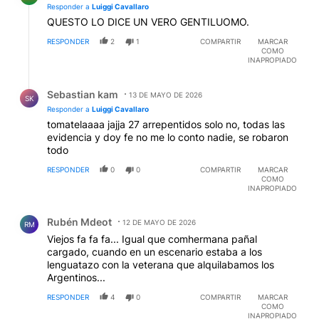
Responder a
Luiggi Cavallaro
QUESTO LO DICE UN VERO GENTILUOMO.
RESPONDER
2
1
COMPARTIR
MARCAR
COMO
INAPROPIADO
Respuesta de Sebastian kam.
Sebastian kam
13 DE MAYO DE 2026
SK
Responder a
Luiggi Cavallaro
tomatelaaaa jajja 27 arrepentidos solo no, todas las
evidencia y doy fe no me lo conto nadie, se robaron
todo
RESPONDER
0
0
COMPARTIR
MARCAR
COMO
INAPROPIADO
Comentario de Rubén Mdeot.
Rubén Mdeot
12 DE MAYO DE 2026
RM
Viejos fa fa fa... Igual que comhermana pañal
cargado, cuando en un escenario estaba a los
lenguatazo con la veterana que alquilabamos los
Argentinos...
RESPONDER
4
0
COMPARTIR
MARCAR
COMO
INAPROPIADO