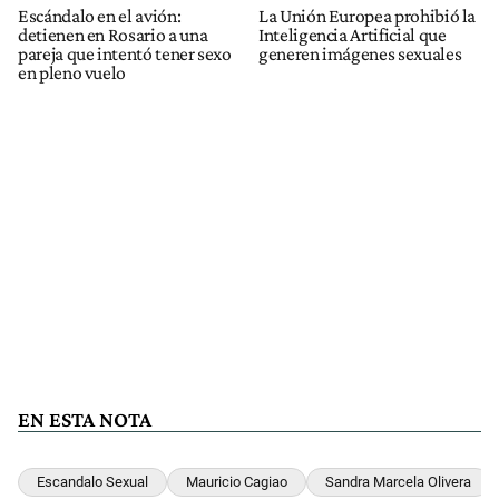
Escándalo en el avión:
La Unión Europea prohibió la
detienen en Rosario a una
Inteligencia Artificial que
pareja que intentó tener sexo
generen imágenes sexuales
en pleno vuelo
EN ESTA NOTA
Escandalo Sexual
Mauricio Cagiao
Sandra Marcela Olivera