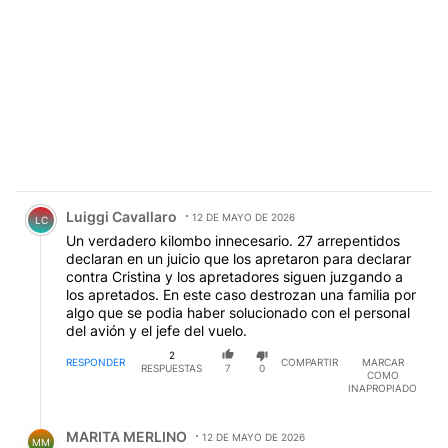
Comentario de Luiggi Cavallaro.
Luiggi Cavallaro
12 DE MAYO DE 2026
LC
Un verdadero kilombo innecesario. 27 arrepentidos
declaran en un juicio que los apretaron para declarar
contra Cristina y los apretadores siguen juzgando a
los apretados. En este caso destrozan una familia por
algo que se podia haber solucionado con el personal
del avión y el jefe del vuelo.
2
RESPONDER
COMPARTIR
MARCAR
RESPUESTAS
7
0
COMO
INAPROPIADO
Respuesta de MARITA MERLINO.
MARITA MERLINO
12 DE MAYO DE 2026
MM