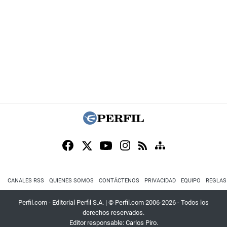
CANALES RSS
QUIENES SOMOS
CONTÁCTENOS
PRIVACIDAD
EQUIPO
REGLAS
Perfil.com - Editorial Perfil S.A.
| © Perfil.com 2006-2026 - Todos los
derechos reservados.
Editor responsable: Carlos Piro.