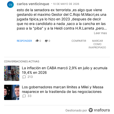
carlos venticinque
10 DE MAYO DE 2026
CV
esto de la senadora ex terrorista ,es algo que viene
gestando el maximo Gestor del C.Rojo M.Macri,es una
jugada tipica,ya lo hizo en 2023 ,despues de decir
que no era candidato a nada ,saco a la cancha en las
paso a la "piba" y a la Heidi contra H.R.Larreta ,pero
en realidad ya el C.Rojo estaba viendo la posible
Leer mas
subida de Conam cripto al poder ,bueno ahora es
RESPONDER
0
0
COMPARTIR
MARCAR
socio de Macri ,lo que no le asegura una candidatura
COMO
,porque el calabres tiene muchos asesores que le van
INAPROPIADO
dando la temperatura del ambiente ,la "piba esta ahi y
su padrino es Maurizio ,si le saca la mano no es
nadie,igual que conam ya le sacaron tarjeta naranja el
CONVERSACIONES ACTIVAS
C.Rojo.
Este listado muestra los artículos con más comentarios en los últim
Un artículo de tendencia con el título "La inflación en CABA marc
La inflación en CABA marcó 2,9% en julio y acumula
19,4% en 2026
213
Un artículo de tendencia con el título "Los gobernadores marcan l
Los gobernadores marcan límites a Milei y Massa
reaparece en la trastienda de las negociaciones
33
Gestionado por