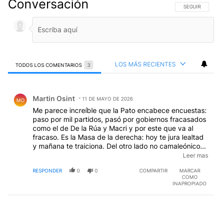
Conversación
SIGA ESTA CO
SEGUIR
LOS MÁS RECIENTES
TODOS LOS COMENTARIOS
3
Todos los comentarios
Comentario de Martin Osint.
Martin Osint
11 DE MAYO DE 2026
MO
Me parece increíble que la Pato encabece encuestas:
paso por mil partidos, pasó por gobiernos fracasados
como el de De la Rúa y Macri y por este que va al
fracaso. Es la Masa de la derecha: hoy te jura lealtad
y mañana te traiciona. Del otro lado no camaleónico
como la anterior pero también un fracaso el Axel: fue
Leer mas
ministro de economía que triplicó la inflación heredada
RESPONDER
0
0
COMPARTIR
MARCAR
del Néstor, como gobernador sus frutos se ven en el
COMO
estado calamitoso de escuelas (ni siquiera aprenden a
INAPROPIADO
leer y escribir bien), hospitales (se atienden en caba),
juzgados (causas eternas) y ni que hablar de
comisarías y cárceles y sin embargo también
encabeza encuestas. ¿No será que el problema no es