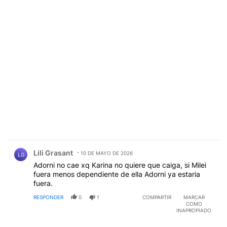
la dirigencia sino nosotros que al márgenes de las
etiquetas ("liberal-republicano" o "nacional y
popular") somos profundamente conservadores?
Comentario de Lili Grasant.
Lili Grasant
10 DE MAYO DE 2026
LG
Adorni no cae xq Karina no quiere que caiga, si Milei
fuera menos dependiente de ella Adorni ya estaria
fuera.
RESPONDER
0
1
COMPARTIR
MARCAR
COMO
INAPROPIADO
Comentario de carlos venticinque.