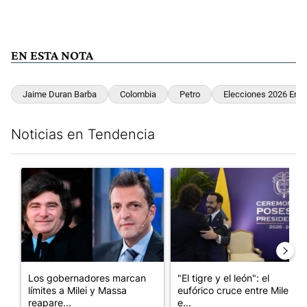
EN ESTA NOTA
Jaime Duran Barba
Colombia
Petro
Elecciones 2026 En 
Noticias en Tendencia
Este listado muestra los artículos con más comentarios en los últim
Un artículo de tendencia con el título "Los gobernadores marcan
Un artículo de tendencia con e
Los gobernadores marcan
"El tigre y el león": el
límites a Milei y Massa
eufórico cruce entre Milei y
reapare...
e...