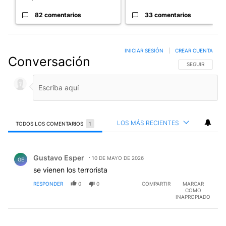
82 comentarios
33 comentarios
INICIAR SESIÓN
|
CREAR CUENTA
Conversación
SIGA ESTA CO
SEGUIR
LOS MÁS RECIENTES
TODOS LOS COMENTARIOS
1
Todos los comentarios
Comentario de Gustavo Esper.
Gustavo Esper
10 DE MAYO DE 2026
GE
se vienen los terrorista
RESPONDER
0
0
COMPARTIR
MARCAR
COMO
INAPROPIADO