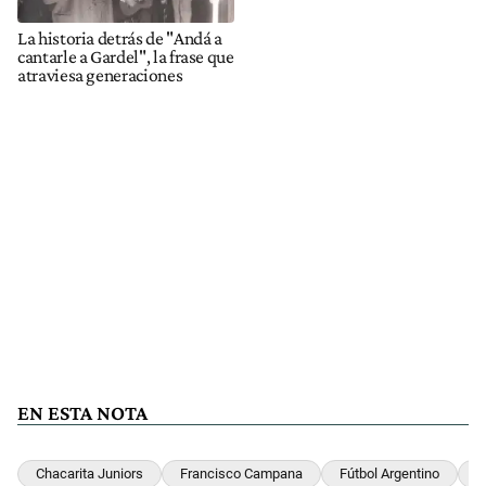
La historia detrás de "Andá a
cantarle a Gardel", la frase que
atraviesa generaciones
EN ESTA NOTA
Chacarita Juniors
Francisco Campana
Fútbol Argentino
E