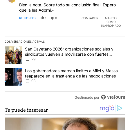
Bien la nota. Sobre todo su conclusión final. Espero
que la lea Adorni.-
RESPONDER
1
0
COMPARTIR
MARCAR
COMO
INAPROPIADO
CONVERSACIONES ACTIVAS
Este listado muestra los artículos con más comentarios en los últim
Un artículo de tendencia con el título "San Cayetano 2026: organi
San Cayetano 2026: organizaciones sociales y
sindicatos vuelven a movilizarse con fuertes
reclamos al Gobierno
29
Un artículo de tendencia con el título "Los gobernadores marcan l
Los gobernadores marcan límites a Milei y Massa
reaparece en la trastienda de las negociaciones
93
Gestionado por