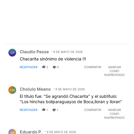
Comentario de Claudio Pesse.
Claudio Pesse
9 DE MAYO DE 2026
CP
Chacarita sinónimo de violencia !!!
RESPONDER
2
0
COMPARTIR
MARCAR
COMO
INAPROPIADO
Comentario de Cholulo Meano.
Cholulo Meano
9 DE MAYO DE 2026
CM
El título fue: "Se agrandó Chacarita" y el subtítulo:
"Los hinchas boliparaguayos de Boca,lloran y lloran"
RESPONDER
1
1
COMPARTIR
MARCAR
COMO
INAPROPIADO
Comentario de Eduardo P..
Eduardo P.
9 DE MAYO DE 2026
EP