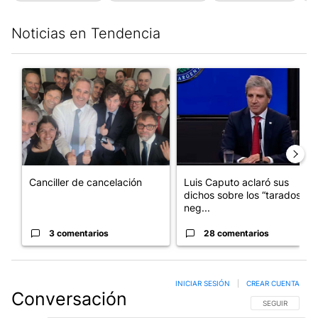
Noticias en Tendencia
Este listado muestra los artículos con más comentarios en los últim
Un artículo de tendencia con el título "Canciller de cancelación
Un artículo de tendencia con e
Canciller de cancelación
Luis Caputo aclaró sus
dichos sobre los “tarados” y
neg...
3 comentarios
28 comentarios
INICIAR SESIÓN
|
CREAR CUENTA
Conversación
SIGA ESTA CO
SEGUIR