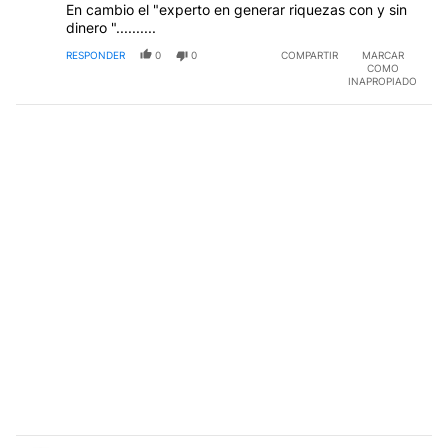
En cambio el "experto en generar riquezas con y sin
dinero "..........
RESPONDER
0
0
COMPARTIR
MARCAR
COMO
INAPROPIADO
Comentario de Fernando Trebino.