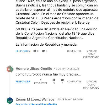
el año 1492, en ese año no existia el peso argentino.
Buenas noticias, las tribus hablan y se comunican en
castellano, esperen al mes de octubre que aparesca
Cristobal Colon. En el mes de Octubre aparece un
billete de 50 000 Pesos Argentinos con la imagen de
Cristobal Colon. Despues de recibir el billete de
50 000 AR$ para diciembre en Navidad una edicion
de la Constitucion Nacional del año 1949 que dice
Republica Argentina Constitucion Nacional.
La informacion de Republica y moneda.
RESPONDER
0
0
COMPARTIR
MARCAR
COMO
INAPROPIADO
Comentario de Homero Ulises Gentile.
Homero Ulises Gentile
9 DE MAYO DE 2026
HU
como futurólogo nunca fue muy preciso...
1
RESPONDER
COMPARTIR
MARCAR
RESPUESTA
3
0
COMO
INAPROPIADO
Respuesta de Zenón M López Wallace.
Zenón M López Wallace
25 DE MAYO DE 2026
ZM
Responder a
Homero Ulises Gentile