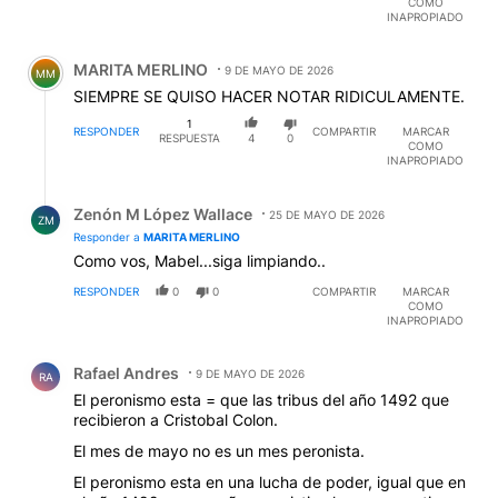
COMO
INAPROPIADO
Comentario de MARITA MERLINO.
MARITA MERLINO
9 DE MAYO DE 2026
MM
SIEMPRE SE QUISO HACER NOTAR RIDICULAMENTE.
1
RESPONDER
COMPARTIR
MARCAR
RESPUESTA
4
0
COMO
INAPROPIADO
Respuesta de Zenón M López Wallace.
Zenón M López Wallace
25 DE MAYO DE 2026
ZM
Responder a
MARITA MERLINO
Como vos, Mabel...siga limpiando..
RESPONDER
0
0
COMPARTIR
MARCAR
COMO
INAPROPIADO
Comentario de Rafael Andres.
Rafael Andres
9 DE MAYO DE 2026
RA
El peronismo esta = que las tribus del año 1492 que
recibieron a Cristobal Colon.
El mes de mayo no es un mes peronista.
El peronismo esta en una lucha de poder, igual que en