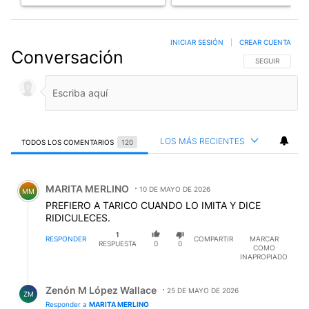
INICIAR SESIÓN
|
CREAR CUENTA
Conversación
SIGA ESTA CO
SEGUIR
LOS MÁS RECIENTES
TODOS LOS COMENTARIOS
120
Todos los comentarios
Comentario de MARITA MERLINO.
MARITA MERLINO
10 DE MAYO DE 2026
MM
PREFIERO A TARICO CUANDO LO IMITA Y DICE
RIDICULECES.
1
RESPONDER
COMPARTIR
MARCAR
RESPUESTA
0
0
COMO
INAPROPIADO
Respuesta de Zenón M López Wallace.
Zenón M López Wallace
25 DE MAYO DE 2026
ZM
Responder a
MARITA MERLINO