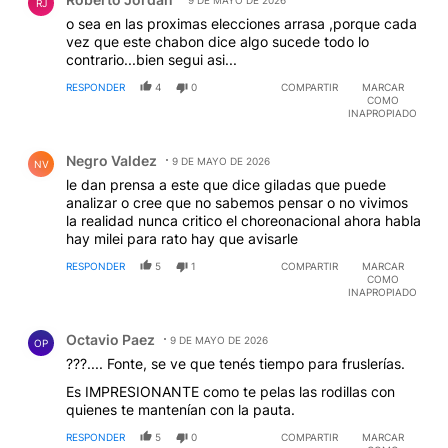
9 DE MAYO DE 2026
RJ
o sea en las proximas elecciones arrasa ,porque cada
vez que este chabon dice algo sucede todo lo
contrario...bien segui asi...
RESPONDER
4
0
COMPARTIR
MARCAR
COMO
INAPROPIADO
Comentario de Negro Valdez.
Negro Valdez
9 DE MAYO DE 2026
NV
le dan prensa a este que dice giladas que puede
analizar o cree que no sabemos pensar o no vivimos
la realidad nunca critico el choreonacional ahora habla
hay milei para rato hay que avisarle
RESPONDER
5
1
COMPARTIR
MARCAR
COMO
INAPROPIADO
Comentario de Octavio Paez.
Octavio Paez
9 DE MAYO DE 2026
OP
???.... Fonte, se ve que tenés tiempo para fruslerías.
Es IMPRESIONANTE como te pelas las rodillas con
quienes te mantenían con la pauta.
RESPONDER
5
0
COMPARTIR
MARCAR