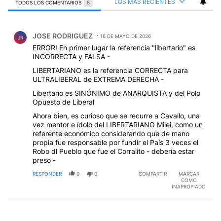
LOS MÁS RECIENTES
TODOS LOS COMENTARIOS
8
Todos los comentarios
Comentario de JOSE RODRIGUEZ.
JOSE RODRIGUEZ
16 DE MAYO DE 2026
JR
ERROR! En primer lugar la referencia "libertario" es
INCORRECTA y FALSA -
LIBERTARIANO es la referencia CORRECTA para
ULTRALIBERAL de EXTREMA DERECHA -
Libertario es SINÓNIMO de ANARQUISTA y del Polo
Opuesto de Liberal
Ahora bien, es curioso que se recurre a Cavallo, una
vez mentor e ídolo del LIBERTARIANO Milei, como un
referente económico considerando que de mano
propia fue responsable por fundir el País 3 veces el
Robo dl Pueblo que fue el Corralito - debería estar
preso -
RESPONDER
0
0
COMPARTIR
MARCAR
COMO
INAPROPIADO