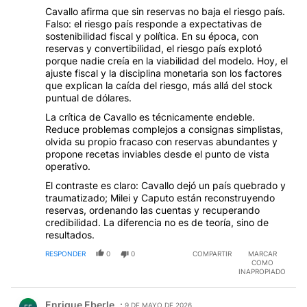
Cavallo afirma que sin reservas no baja el riesgo país.
Falso: el riesgo país responde a expectativas de
sostenibilidad fiscal y política. En su época, con
reservas y convertibilidad, el riesgo país explotó
porque nadie creía en la viabilidad del modelo. Hoy, el
ajuste fiscal y la disciplina monetaria son los factores
que explican la caída del riesgo, más allá del stock
puntual de dólares.
La crítica de Cavallo es técnicamente endeble.
Reduce problemas complejos a consignas simplistas,
olvida su propio fracaso con reservas abundantes y
propone recetas inviables desde el punto de vista
operativo.
El contraste es claro: Cavallo dejó un país quebrado y
traumatizado; Milei y Caputo están reconstruyendo
reservas, ordenando las cuentas y recuperando
credibilidad. La diferencia no es de teoría, sino de
resultados.
RESPONDER
0
0
COMPARTIR
MARCAR
COMO
INAPROPIADO
Comentario de Enrique Eberle.
Enrique Eberle
9 DE MAYO DE 2026