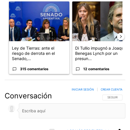
Un artículo de tendencia con el título "Ley de Tierras: ante el 
Un artículo de tendencia con e
Ley de Tierras: ante el
Di Tullio impugnó a Joaquín
riesgo de derrota en el
Benegas Lynch por un
Senado,...
presun...
315 comentarios
12 comentarios
INICIAR SESIÓN
|
CREAR CUENTA
Conversación
SIGA ESTA CO
SEGUIR