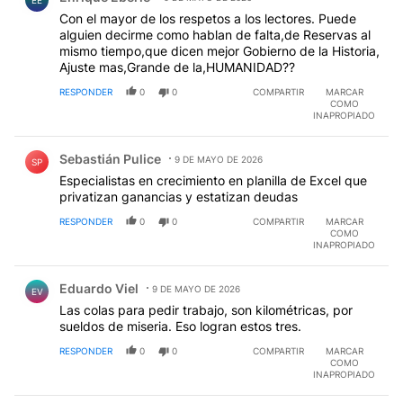
EE
Con el mayor de los respetos a los lectores. Puede
alguien decirme como hablan de falta,de Reservas al
mismo tiempo,que dicen mejor Gobierno de la Historia,
Ajuste mas,Grande de la,HUMANIDAD??
RESPONDER
0
0
COMPARTIR
MARCAR
COMO
INAPROPIADO
Comentario de Sebastián Pulice.
Sebastián Pulice
9 DE MAYO DE 2026
SP
Especialistas en crecimiento en planilla de Excel que
privatizan ganancias y estatizan deudas
RESPONDER
0
0
COMPARTIR
MARCAR
COMO
INAPROPIADO
Comentario de Eduardo Viel.
Eduardo Viel
9 DE MAYO DE 2026
EV
Las colas para pedir trabajo, son kilométricas, por
sueldos de miseria. Eso logran estos tres.
RESPONDER
0
0
COMPARTIR
MARCAR
COMO
INAPROPIADO