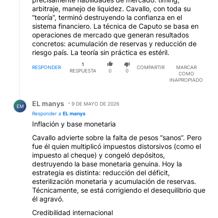
arbitraje, manejo de liquidez. Cavallo, con toda su
“teoría”, terminó destruyendo la confianza en el
sistema financiero. La técnica de Caputo se basa en
operaciones de mercado que generan resultados
concretos: acumulación de reservas y reducción de
riesgo país. La teoría sin práctica es estéril.
1
RESPONDER
COMPARTIR
MARCAR
RESPUESTA
0
0
COMO
INAPROPIADO
Respuesta de EL manys.
EL manys
9 DE MAYO DE 2026
EM
Responder a
EL manys
Inflación y base monetaria
Cavallo advierte sobre la falta de pesos “sanos”. Pero
fue él quien multiplicó impuestos distorsivos (como el
impuesto al cheque) y congeló depósitos,
destruyendo la base monetaria genuina. Hoy la
estrategia es distinta: reducción del déficit,
esterilización monetaria y acumulación de reservas.
Técnicamente, se está corrigiendo el desequilibrio que
él agravó.
Credibilidad internacional