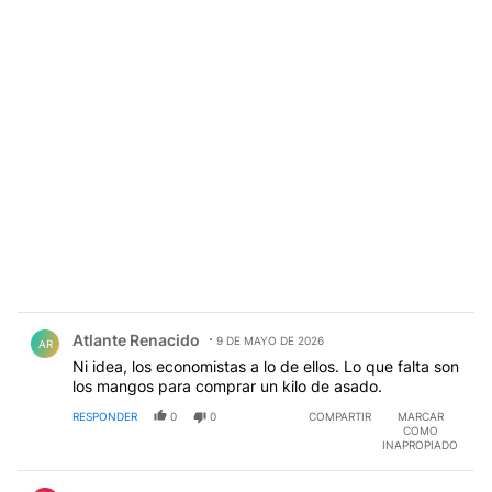
Comentario de Atlante Renacido.
Atlante Renacido
9 DE MAYO DE 2026
AR
Ni idea, los economistas a lo de ellos. Lo que falta son
los mangos para comprar un kilo de asado.
RESPONDER
0
0
COMPARTIR
MARCAR
COMO
INAPROPIADO
Comentario de Martin Osint.