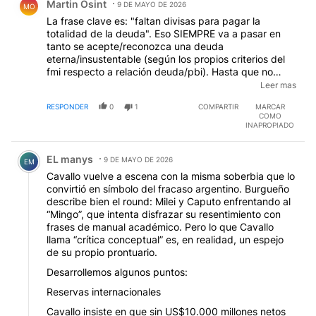
Martin Osint
9 DE MAYO DE 2026
MO
La frase clave es: "faltan divisas para pagar la
totalidad de la deuda". Eso SIEMPRE va a pasar en
tanto se acepte/reconozca una deuda
eterna/insustentable (según los propios criterios del
fmi respecto a relación deuda/pbi). Hasta que no
haya una decisión soberana que imponga una quita
Leer mas
sustancial de capital e intereses no habrá solución.
RESPONDER
0
1
COMPARTIR
MARCAR
Como eso sería violar un dogma de la derecha
COMO
("honrar la deuda") todos los gobiernos de derecha
INAPROPIADO
(Macri o Milei da lo mismo) fracasan y dan lugar al
Comentario de EL manys.
populismo que trae otros problemas.
EL manys
9 DE MAYO DE 2026
EM
Cavallo vuelve a escena con la misma soberbia que lo
convirtió en símbolo del fracaso argentino. Burgueño
describe bien el round: Milei y Caputo enfrentando al
“Mingo”, que intenta disfrazar su resentimiento con
frases de manual académico. Pero lo que Cavallo
llama “crítica conceptual” es, en realidad, un espejo
de su propio prontuario.
Desarrollemos algunos puntos:
Reservas internacionales
Cavallo insiste en que sin US$10.000 millones netos